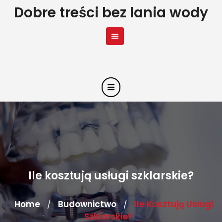
Skip
Dobre treści bez lania wody
to
content
Ile kosztują usługi szklarskie?
Home
Budownictwo
Ile Kosztują Usługi
/
/
Szklarskie?