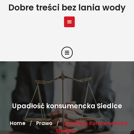
Skip
Dobre treści bez lania wody
to
content
Upadłość konsumencka Siedlce
Home
Prawo
Upadłość Konsumencka
/
/
Siedlce