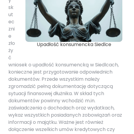
y
sk
ut
ec
zni
e
zło
Upadłość konsumencka Siedlce
ży
ć
wniosek o upadłość konsumencką w Siedlcach,
konieczne jest przygotowanie odpowiednich
dokumentów. Przede wszystkim należy
zgromadzić pełną dokumentację dotyczącą
sytuacji finansowej dłużnika. W skład tych
dokumentów powinny wchodzić m.in.
zaświadczenia o dochodach oraz wydatkach,
wykaz wszystkich posiadanych zobowiązań oraz
informacji o majątku. Ważne jest również
dołączenie wszelkich umów kredytowych czy