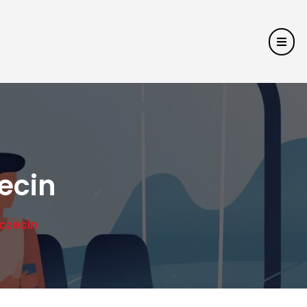
ecin
czecin