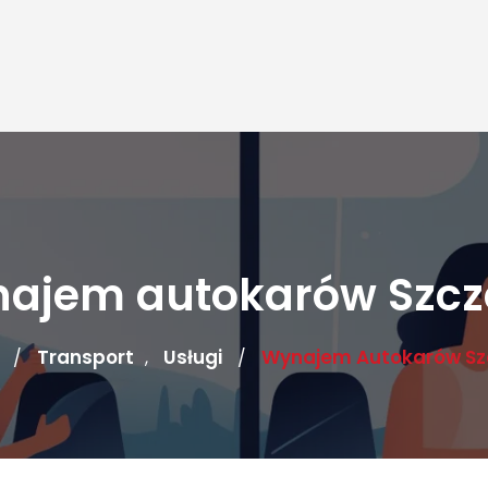
ajem autokarów Szcz
Transport
Usługi
Wynajem Autokarów Sz
/
,
/