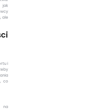
 jak
owcy
, ale
ci
tu i
zeby
ania
, co
i na