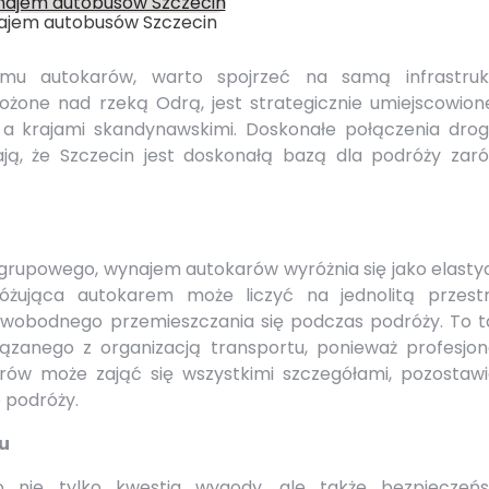
ajem autobusów Szczecin
mu autokarów, warto spojrzeć na samą infrastruk
łożone nad rzeką Odrą, jest strategicznie umiejscowion
 a krajami skandynawskimi. Doskonałe połączenia dro
ają, że Szczecin jest doskonałą bazą dla podróży zar
 grupowego, wynajem autokarów wyróżnia się jako elasty
óżująca autokarem może liczyć na jednolitą przestr
swobodnego przemieszczania się podczas podróży. To t
ązanego z organizacją transportu, ponieważ profesjon
ów może zająć się wszystkimi szczegółami, pozostawi
e podróży.
u
 nie tylko kwestia wygody, ale także bezpieczeńs