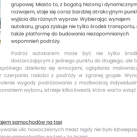
grupowej. Miasto to, z bogatą historią i dynamiczny
rozwojem, staje się coraz bardziej atrakcyjnym pun
wyjścia dla różnych wypraw. Wybierając wynajem
autokaru, grupa zyskuje nie tylko środek transportu, 
także platformę do budowania niezapomnianych
wspomnień podróży.
Podróż autokarem może być nie tylko środ
dostarczającym z jednego punktu do drugiego, ale 
pólnego dzielenia się emocjami, oglądania malownic
 czerpania radości z podróży w zgranej grupie. Wyn
polenie wygody podróżowania z możliwością indywidual
onaniem wyboru, istnieje kilka kwestii, które warto wzią
jem samochodów na taxi
ywanie ulic nowoczesnych miast nigdy nie było łatwiejsze
jem samochodów na taxi - to brzmi…