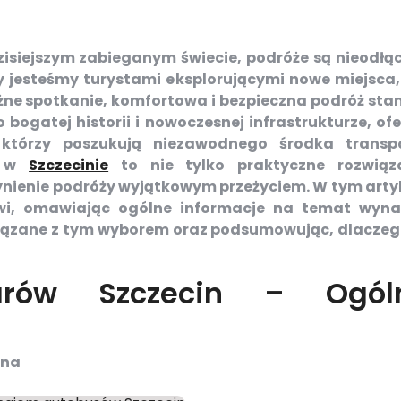
isiejszym zabieganym świecie, podróże są nieodłą
zy jesteśmy turystami eksplorującymi nowe miejsca,
ne spotkanie, komfortowa i bezpieczna podróż sta
o bogatej historii i nowoczesnej infrastrukturze, ofe
 którzy poszukują niezawodnego środka transp
w w
Szczecinie
to nie tylko praktyczne rozwiąz
zynienie podróży wyjątkowym przeżyciem. W tym arty
owi, omawiając ogólne informacje na temat wyn
wiązane z tym wyborem oraz podsumowując, dlaczeg
arów Szczecin – Ogól
ina