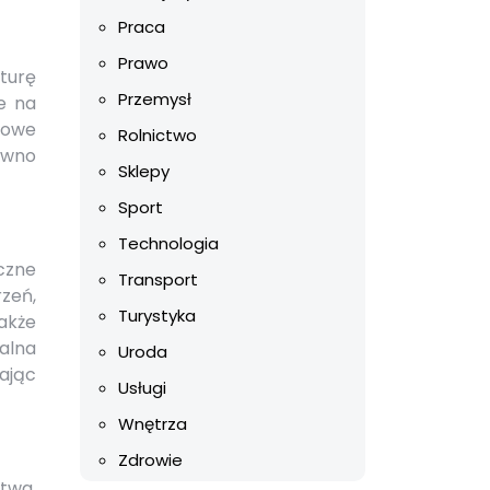
Praca
Prawo
turę
Przemysł
e na
gowe
Rolnictwo
ówno
Sklepy
Sport
Technologia
czne
Transport
zeń,
Turystyka
akże
alna
Uroda
ając
Usługi
Wnętrza
Zdrowie
twa.