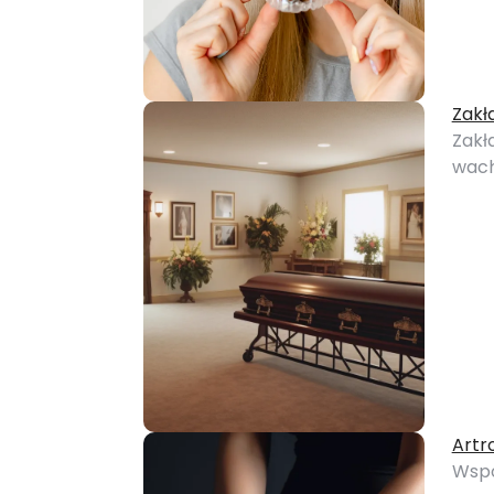
Zakł
Zakł
wach
Artr
Wspó