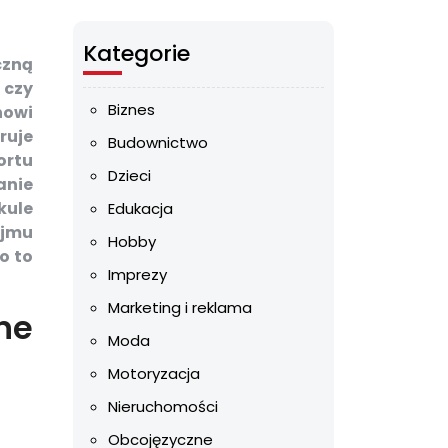
Kategorie
czną
 czy
Biznes
nowi
ruje
Budownictwo
ortu
Dzieci
anie
kule
Edukacja
ajmu
Hobby
o to
Imprezy
Marketing i reklama
ne
Moda
Motoryzacja
Nieruchomości
Obcojęzyczne