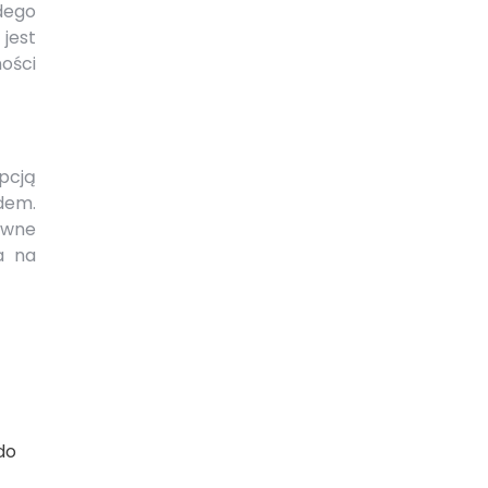
dego
jest
ości
pcją
dem.
ywne
a na
do