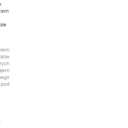
m
ktem
ale
kiem
także
zych
ajem
nego
ć pod
.