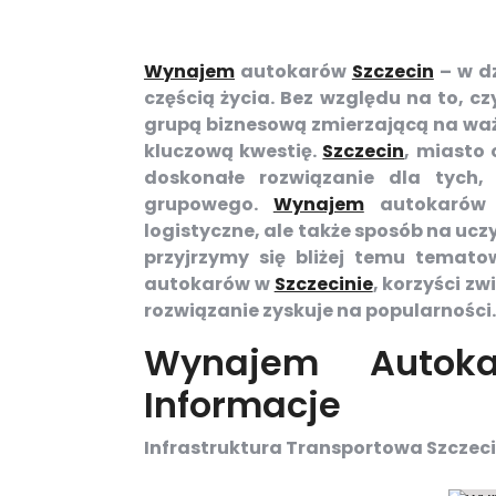
Wynajem
autokarów
Szczecin
– w dz
częścią życia. Bez względu na to, c
grupą biznesową zmierzającą na waż
kluczową kwestię.
Szczecin
, miasto 
doskonałe rozwiązanie dla tych,
grupowego.
Wynajem
autokaró
logistyczne, ale także sposób na uc
przyjrzymy się bliżej temu temat
autokarów w
Szczecinie
, korzyści z
rozwiązanie zyskuje na popularności.
Wynajem Autok
Informacje
Infrastruktura Transportowa Szczec