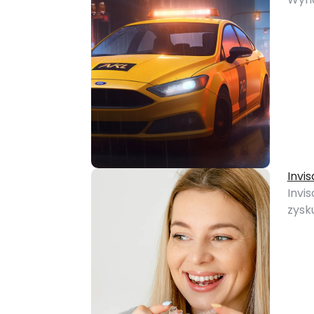
Invis
Invi
zysk