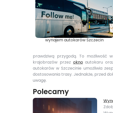
wynajem autokarów Szczecin
prawdziwą przygodą. To możliwość ws
krajobrazów przez
okno
autokaru oraz
autokarów w Szczecinie umożliwia zes
dostosowania trasy. Jednakże, przed dok
uwagę.
Polecamy
Wyna
Zdob
Wyna