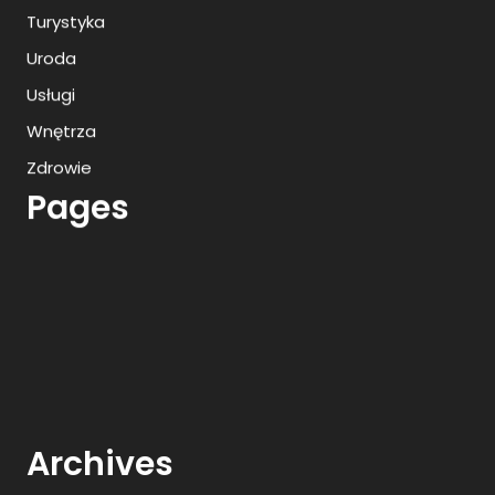
Turystyka
Uroda
Usługi
Wnętrza
Zdrowie
Pages
Archives
Zastrzyk antyalkoholowy Poznań
Przedszkole niepubliczne Szczecin
Prywatny ośrodek leczenia uzależnień
Zamknięty ośrodek leczenia uzależnień Warszawa