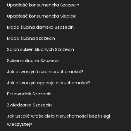
Salon sukien ślubnych Szczecin
Sukienki ślubne Szczecin
Jak otworzyć biuro nieruchomości?
Jak otworzyć agencje nieruchomości?
Przewodnik Szczecin
Zwiedzanie Szczecin
Jak ustalić właściciela nieruchomości bez księgi
wieczystej?
Zalety i wady pomp ciepła
Jak się ubrać na wesele po 40?
Jaka klimatyzacja do domu 150m2?
Jak się ubrać na wesele?