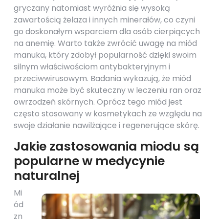
gryczany natomiast wyróżnia się wysoką
zawartością żelaza i innych minerałów, co czyni
go doskonałym wsparciem dla osób cierpiących
na anemię. Warto także zwrócić uwagę na miód
manuka, który zdobył popularność dzięki swoim
silnym właściwościom antybakteryjnym i
przeciwwirusowym. Badania wykazują, że miód
manuka może być skuteczny w leczeniu ran oraz
owrzodzeń skórnych. Oprócz tego miód jest
często stosowany w kosmetykach ze względu na
swoje działanie nawilżające i regenerujące skórę.
Jakie zastosowania miodu są
popularne w medycynie
naturalnej
Mi
ód
zn