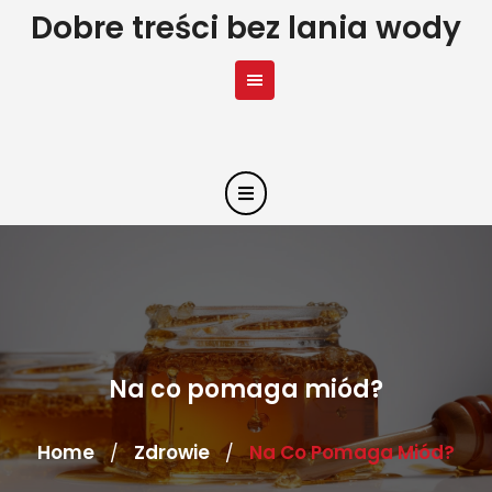
Skip
Dobre treści bez lania wody
to
content
Na co pomaga miód?
Home
Zdrowie
Na Co Pomaga Miód?
/
/