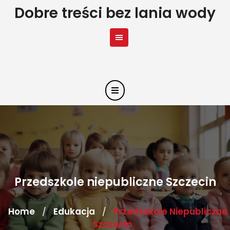
Skip
Dobre treści bez lania wody
to
content
Przedszkole niepubliczne Szczecin
Home
Edukacja
Przedszkole Niepubliczne
/
/
Szczecin