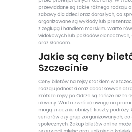
przez profesjonalnych kucharzy. W trakc
przewidziane są także różnego rodzaju a
zabawy dla dzieci oraz dorosłych, co spra
organizowane są wykłady lub prezentacj
z żeglugą i handlem morskim. Warto rów
widokowych lub pokładów słonecznych, 
oraz słońcem.
Jakie są ceny bilet
Szczecinie
Ceny biletów na rejsy statkiem w Szczeci
rodzaju jednostki oraz dodatkowych atr
krótsze rejsy po Odrze są tańsze niż te 
akweny. Warto zwrócić uwagę na promocj
mogą znacznie obniżyć koszty podróży. Cz
seniorów czy grup zorganizowanych, co 
społecznych. Zakup biletów online może
rezerwacji miejsc oraz uniknięcia koleje