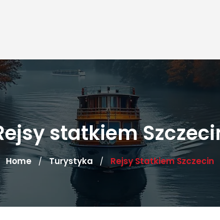
Rejsy statkiem Szczeci
Home
Turystyka
Rejsy Statkiem Szczecin
/
/