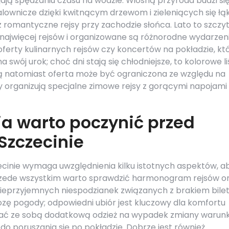
jają spędzaniu czasu na wodzie. Wiosną przyroda budzi si
malownicze dzięki kwitnącym drzewom i zieleniących się ł
 romantyczne rejsy przy zachodzie słońca. Lato to szczy
 najwięcej rejsów i organizowane są różnorodne wydarzen
ferty kulinarnych rejsów czy koncertów na pokładzie, kt
 swój urok; choć dni stają się chłodniejsze, to kolorowe li
mą natomiast oferta może być ograniczona ze względu na
y organizują specjalne zimowe rejsy z gorącymi napojami
a warto poczynić przed
Szczecinie
ecinie wymaga uwzględnienia kilku istotnych aspektów, a
rzede wszystkim warto sprawdzić harmonogram rejsów o
nieprzyjemnych niespodzianek związanych z brakiem bile
zę pogody; odpowiedni ubiór jest kluczowy dla komfortu
rać ze sobą dodatkową odzież na wypadek zmiany warun
 poruszania się po pokładzie. Dobrze jest również