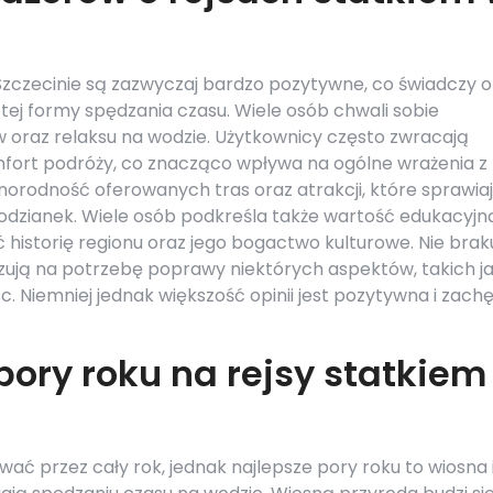
Szczecinie są zazwyczaj bardzo pozytywne, co świadczy o
i tej formy spędzania czasu. Wiele osób chwali sobie
 oraz relaksu na wodzie. Użytkownicy często zwracają
mfort podróży, co znacząco wpływa na ogólne wrażenia z
żnorodność oferowanych tras oraz atrakcji, które sprawiaj
podzianek. Wiele osób podkreśla także wartość edukacyjn
 historię regionu oraz jego bogactwo kulturowe. Nie brak
zują na potrzebę poprawy niektórych aspektów, takich j
. Niemniej jednak większość opinii jest pozytywna i zach
pory roku na rejsy statkiem
ać przez cały rok, jednak najlepsze pory roku to wiosna 