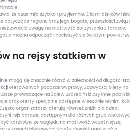
ie rejsu
nimacje i
wia, że czas mija szybko i przyjemnie. Dla miłośników histo
e dotyczące regionu oraz jego bogatej przeszłości związ
nież zwrócić uwagę na możliwość korzystania z tarasów
gdzie można odpocząć i nacieszyć się świeżym powietrz
ów na rejsy statkiem w
nie mogą się znacznie różnić w zależności od długości tra
akcji oferowanych podczas wyprawy. Zazwyczaj bilety na
dłuższe prowadzące na Zalew Szczeciński czy inne pobliski
e oraz oferty specjalne dostępne w sezonie letnim, któ
ęsto organizatorzy oferują również zniżki dla dzieci,
czyni rejs bardziej dostępnym dla różnych grup wiekowyc
 być korzystny ze względu na możliwość wcześniejszej
k przy kasach biletowych. Należy również pamiętać o