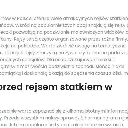
ortów w Polsce, oferuje wiele atrakcyjnych rejsów statkie
ńców. Wśród najpopularniejszych opcji znajdują się rejsy
cieczki pozwalają na podziwianie malowniczych widoków, 
 fauny. Rejsy te są często organizowane przez różne firmy,
rakcje na pokładzie. Warto zwrócić uwagę na tematyczne
m, takie jak rejsy z muzyką na żywo czy kulinarne podróże,
alnych specjałów. Dla osób szukających relaksu i
rejsy z możliwością podziwiania zachodu słońca. Takie
amiątką i doskonałą okazją do spędzenia czasu z bliskimi
przed rejsem statkiem w
zecinie warto zapoznać się z kilkoma istotnymi informac
y. Przede wszystkim należy sprawdzić harmonogram rej
nie letnim popularność tych atrakcji znacznie wzrasta.