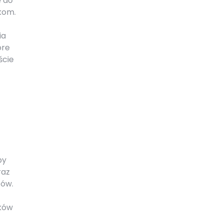
ę do
ąkom.
t
ia
óre
ście
by
raz
tów.
ków