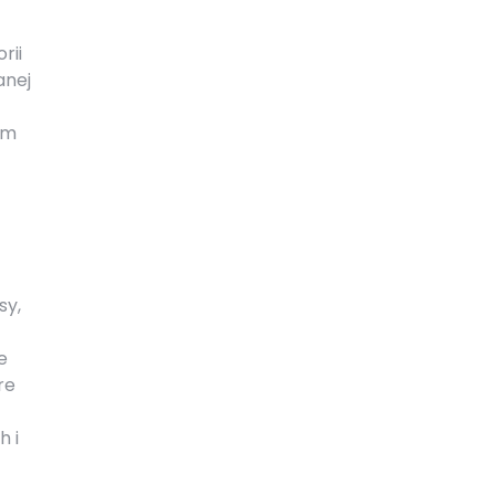
rii
anej
em
sy,
e
re
h i