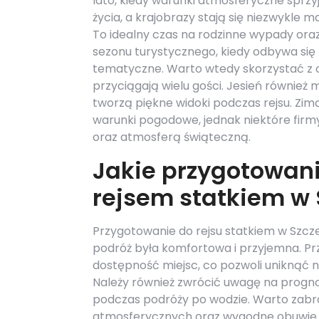
lato, kiedy warunki atmosferyczne sprzy
życia, a krajobrazy stają się niezwykle 
To idealny czas na rodzinne wypady oraz
sezonu turystycznego, kiedy odbywa się
tematyczne. Warto wtedy skorzystać z o
przyciągają wielu gości. Jesień również ma
tworzą piękne widoki podczas rejsu. Zi
warunki pogodowe, jednak niektóre firm
oraz atmosferą świąteczną.
Jakie przygotowani
rejsem statkiem w 
Przygotowanie do rejsu statkiem w Szcz
podróż była komfortowa i przyjemna. P
dostępność miejsc, co pozwoli uniknąć 
Należy również zwrócić uwagę na progno
podczas podróży po wodzie. Warto zab
atmosferycznych oraz wygodne obuwie do