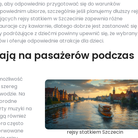
ę, aby odpowiednio przygotować się do warunków
wiednim ubiorze, szczególnie jeśli planujemy dłuższy rej
jących rejsy statkiem w Szczecinie zapewnia różne
tauracje czy kawiarnie, dlatego dobrze jest zastanowić się
y podróżujące z dziećmi powinny upewnić się, że wybrany 
w i oferuje odpowiednie atrakcje dla dzieci.
kają na pasażerów podczas
 możliwość
 szereg
 wodzie. Na
norodne
rty muzyki na
gą również
óra często
 serwowane
rejsy statkiem Szczecin