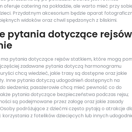
rm oferuje catering na pokładzie, ale warto mieć przy sobi
b dzieci. Przydatnym akcesorium będzie aparat fotograficz
ięknych widoków oraz chwil spędzonych z bliskimi.
ze pytania dotyczące rejsów
nie
a ma pytania dotyczące rejsów statkiem, które mogą po
ajczęściej zadawane pytania dotyczą harmonogramu
uryści chcą wiedzieć, jakie trasy są dostępne oraz jakie
ży. Inne pytania dotyczą udogodnień dostępnych na
ca do siedzenia; pasażerowie chcą mieć pewność co do
 także pytania dotyczące bezpieczeństwa podczas rejsu;
ożności są podejmowane przez załogę oraz jakie zasady
Osoby podróżujące z dziećmi często pytają o atrakcje dl
korzystania z fotelików dziecięcych lub innych udogodni