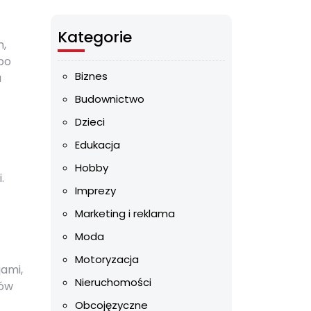
Kategorie
m,
 po
Biznes
a
Budownictwo
Dzieci
Edukacja
Hobby
.
Imprezy
Marketing i reklama
Moda
Motoryzacja
jami,
Nieruchomości
sów
Obcojęzyczne