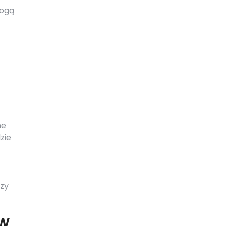
mogą
ne
zie
rzy
 w