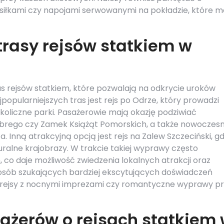
iłkami czy napojami serwowanymi na pokładzie, które 
trasy rejsów statkiem w
ras rejsów statkiem, które pozwalają na odkrycie uroków
popularniejszych tras jest rejs po Odrze, który prowadzi
koliczne parki. Pasażerowie mają okazję podziwiać
obrego czy Zamek Książąt Pomorskich, a także nowoczes
a. Inną atrakcyjną opcją jest rejs na Zalew Szczeciński, gd
alne krajobrazy. W trakcie takiej wyprawy często
co daje możliwość zwiedzenia lokalnych atrakcji oraz
osób szukających bardziej ekscytujących doświadczeń
k rejsy z nocnymi imprezami czy romantyczne wyprawy p
sażerów o rejsach statkiem