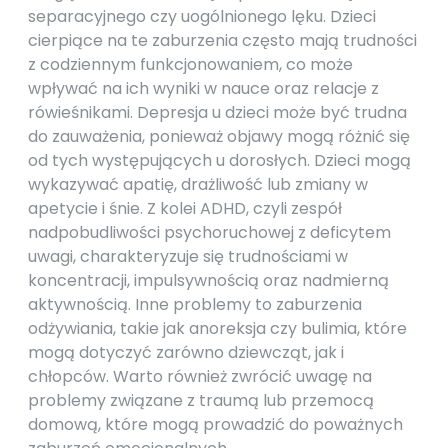
separacyjnego czy uogólnionego lęku. Dzieci
cierpiące na te zaburzenia często mają trudności
z codziennym funkcjonowaniem, co może
wpływać na ich wyniki w nauce oraz relacje z
rówieśnikami. Depresja u dzieci może być trudna
do zauważenia, ponieważ objawy mogą różnić się
od tych występujących u dorosłych. Dzieci mogą
wykazywać apatię, drażliwość lub zmiany w
apetycie i śnie. Z kolei ADHD, czyli zespół
nadpobudliwości psychoruchowej z deficytem
uwagi, charakteryzuje się trudnościami w
koncentracji, impulsywnością oraz nadmierną
aktywnością. Inne problemy to zaburzenia
odżywiania, takie jak anoreksja czy bulimia, które
mogą dotyczyć zarówno dziewcząt, jak i
chłopców. Warto również zwrócić uwagę na
problemy związane z traumą lub przemocą
domową, które mogą prowadzić do poważnych