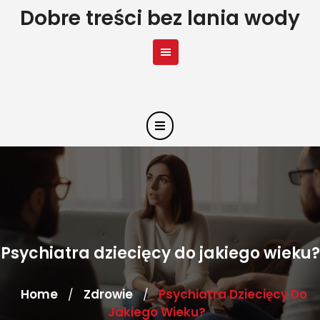
Skip
Dobre treści bez lania wody
to
content
Psychiatra dziecięcy do jakiego wieku?
Home
Zdrowie
Psychiatra Dziecięcy Do
/
/
Jakiego Wieku?