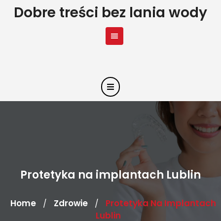
Skip
Dobre treści bez lania wody
to
content
Protetyka na implantach Lublin
Home
Zdrowie
Protetyka Na Implantach
/
/
Lublin