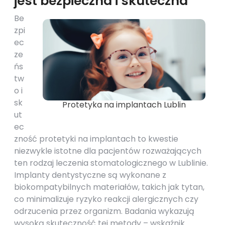
jest bezpieczna i skuteczna
Be
zpi
ec
ze
ńs
tw
o i
sk
Protetyka na implantach Lublin
ut
ec
zność protetyki na implantach to kwestie
niezwykle istotne dla pacjentów rozważających
ten rodzaj leczenia stomatologicznego w Lublinie.
Implanty dentystyczne są wykonane z
biokompatybilnych materiałów, takich jak tytan,
co minimalizuje ryzyko reakcji alergicznych czy
odrzucenia przez organizm. Badania wykazują
wysoką skuteczność tej metody – wskaźnik