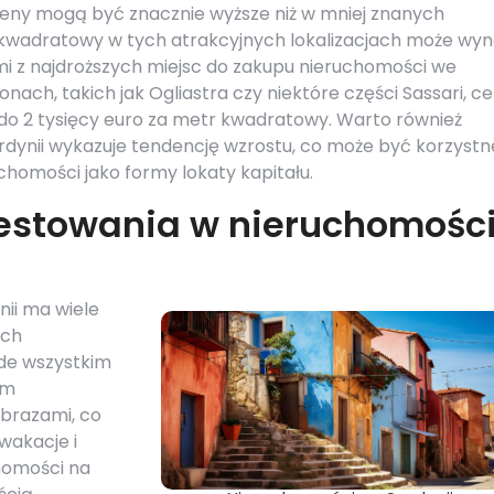
 ceny mogą być znacznie wyższe niż w mniej znanych
 kwadratowy w tych atrakcyjnych lokalizacjach może wyn
nymi z najdroższych miejsc do zakupu nieruchomości we
onach, takich jak Ogliastra czy niektóre części Sassari, c
 do 2 tysięcy euro za metr kwadratowy. Warto również
rdynii wykazuje tendencję wzrostu, co może być korzystn
homości jako formy lokaty kapitału.
westowania w nieruchomośc
ii ma wiele
ych
ede wszystkim
em
brazami, co
 wakacje i
chomości na