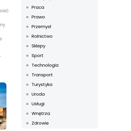
Praca
osić
Prawo
eny
Przemysł
Rolnictwo
e
Sklepy
Sport
i
Technologia
Transport
Turystyka
Uroda
Usługi
Wnętrza
Zdrowie