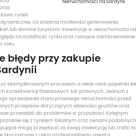
ścią
Nieruchomości na Sardynii
 oraz
atkowo rynek
 dynamicznie, co stwarza możliwości generowania
ań lub domów turystom. Inwestycje w nieruchomości na
zględu na stabilność rynku oraz rosnące zainteresowanie
 roku.
e błędy przy zakupie
ardynii
być skomplikowanym procesem, a wiele osób popełnia bł
ch konsekwencji finansowych lub prawnych. Jednym z
nego sprawdzenia stanu prawnego nieruchomości przed
alnych przepisów dotyczących własności gruntów oraz
że prowadzić do problemów w przyszłości. Kolejnym
apoznanie się z rynkiem lokalnym oraz cenami podobnych
pujące mogą przepłacić za swoją inwestycję lub trafić n
kże skorzystanie z usług profesjonalnego agenta