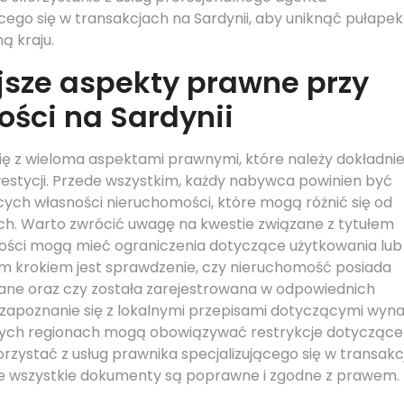
cego się w transakcjach na Sardynii, aby uniknąć pułapek
ą kraju.
jsze aspekty prawne przy
ści na Sardynii
się z wieloma aspektami prawnymi, które należy dokładni
westycji. Przede wszystkim, każdy nabywca powinien być
ch własności nieruchomości, które mogą różnić się od
ach. Warto zwrócić uwagę na kwestie związane z tytułem
mości mogą mieć ograniczenia dotyczące użytkowania lub
ym krokiem jest sprawdzenie, czy nieruchomość posiada
ane oraz czy została zarejestrowana w odpowiednich
e zapoznanie się z lokalnymi przepisami dotyczącymi wyn
rych regionach mogą obowiązywać restrykcje dotyczące
orzystać z usług prawnika specjalizującego się w transak
że wszystkie dokumenty są poprawne i zgodne z prawem.