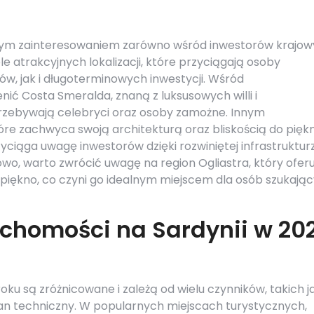
dużym zainteresowaniem zarówno wśród inwestorów krajow
le atrakcyjnych lokalizacji, które przyciągają osoby
, jak i długoterminowych inwestycji. Wśród
ić Costa Smeralda, znaną z luksusowych willi i
przebywają celebryci oraz osoby zamożne. Innym
óre zachwyca swoją architekturą oraz bliskością do pięk
przyciąga uwagę inwestorów dzięki rozwiniętej infrastruktur
owo, warto zwrócić uwagę na region Ogliastra, który oferu
 piękno, co czyni go idealnym miejscem dla osób szukają
uchomości na Sardynii w 20
ku są zróżnicowane i zależą od wielu czynników, takich j
 stan techniczny. W popularnych miejscach turystycznych,