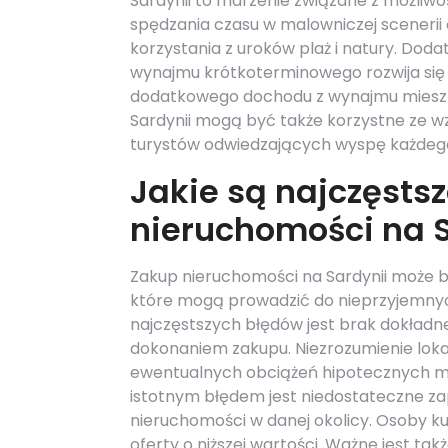
Sardynii to marzenie związane z możliwo
spędzania czasu w malowniczej scenerii
korzystania z uroków plaż i natury. Dod
wynajmu krótkoterminowego rozwija się
dodatkowego dochodu z wynajmu mieszk
Sardynii mogą być także korzystne ze w
turystów odwiedzających wyspę każdego
Jakie są najczęstsz
nieruchomości na S
Zakup nieruchomości na Sardynii może 
które mogą prowadzić do nieprzyjemny
najczęstszych błędów jest brak dokład
dokonaniem zakupu. Niezrozumienie lok
ewentualnych obciążeń hipotecznych mo
istotnym błędem jest niedostateczne z
nieruchomości w danej okolicy. Osoby ku
oferty o niższej wartości. Ważne jest ta