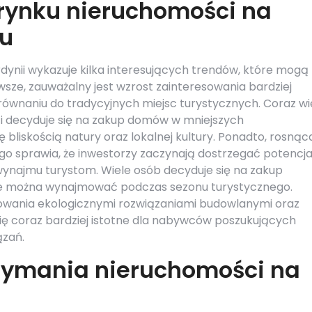
 rynku nieruchomości na
ku
dynii wykazuje kilka interesujących trendów, które mogą
sze, zauważalny jest wzrost zainteresowania bardziej
porównaniu do tradycyjnych miejsc turystycznych. Coraz wi
t i decyduje się na zakup domów w mniejszych
 bliskością natury oraz lokalnej kultury. Ponadto, rosnąc
 sprawia, że inwestorzy zaczynają dostrzegać potencja
najmu turystom. Wiele osób decyduje się na zakup
e można wynajmować podczas sezonu turystycznego.
sowania ekologicznymi rozwiązaniami budowlanymi oraz
 się coraz bardziej istotne dla nabywców poszukujących
zań.
rzymania nieruchomości na