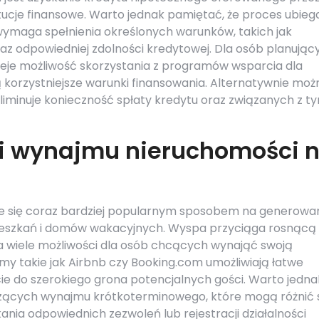
tucje finansowe. Warto jednak pamiętać, że proces ubieg
wymaga spełnienia określonych warunków, takich jak
az odpowiedniej zdolności kredytowej. Dla osób planując
nieje możliwość skorzystania z programów wsparcia dla
 korzystniejsze warunki finansowania. Alternatywnie moż
liminuje konieczność spłaty kredytu oraz związanych z t
ci wynajmu nieruchomości 
je się coraz bardziej popularnym sposobem na generowa
ieszkań i domów wakacyjnych. Wyspa przyciąga rosnącą
za wiele możliwości dla osób chcących wynająć swoją
y takie jak Airbnb czy Booking.com umożliwiają łatwe
ie do szerokiego grona potencjalnych gości. Warto jedna
zących wynajmu krótkoterminowego, które mogą różnić 
ania odpowiednich zezwoleń lub rejestracji działalności