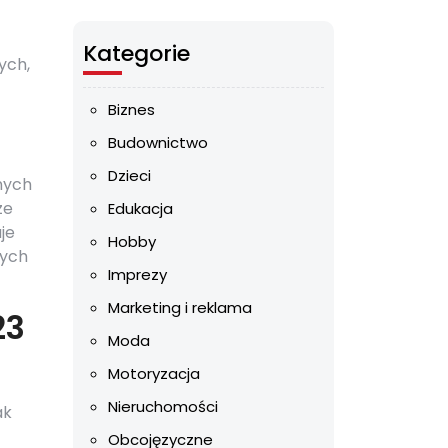
Kategorie
ych,
Biznes
Budownictwo
Dzieci
nych
ze
Edukacja
je
Hobby
cych
Imprezy
Marketing i reklama
23
Moda
Motoryzacja
Nieruchomości
ak
Obcojęzyczne