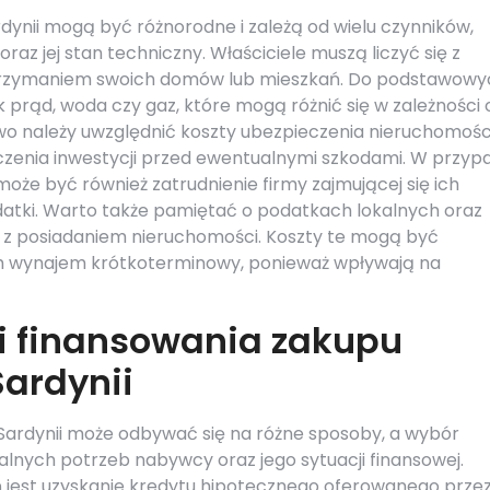
dynii mogą być różnorodne i zależą od wielu czynników,
oraz jej stan techniczny. Właściciele muszą liczyć się z
trzymaniem swoich domów lub mieszkań. Do podstawowy
k prąd, woda czy gaz, które mogą różnić się w zależności 
wo należy uwzględnić koszty ubezpieczenia nieruchomości
zenia inwestycji przed ewentualnymi szkodami. W przyp
może być również zatrudnienie firmy zajmującej się ich
atki. Warto także pamiętać o podatkach lokalnych oraz
 z posiadaniem nieruchomości. Koszty te mogą być
ych wynajem krótkoterminowy, ponieważ wpływają na
i finansowania zakupu
ardynii
Sardynii może odbywać się na różne sposoby, a wybór
lnych potrzeb nabywcy oraz jego sytuacji finansowej.
 jest uzyskanie kredytu hipotecznego oferowanego prze