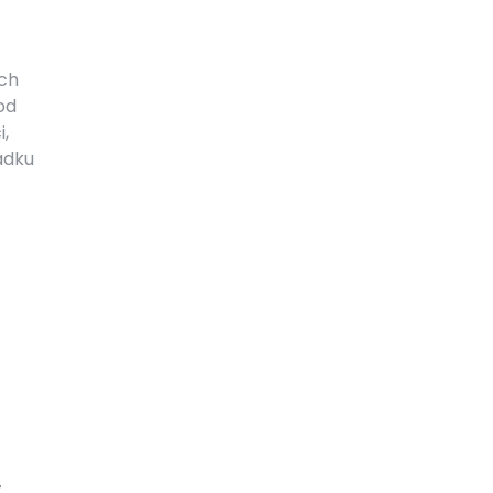
ch
od
,
adku
z