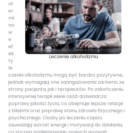
ot
er
mi
no
w
e
ef
ek
Leczenie alkoholizmu
ty
le
czenia alkoholizmu mogą być bardzo pozytywne,
jednak wymagają one zaangażowania zarówno ze
strony pacjenta, jak i terapeutów. Po zakończeniu
intensywnej terapii wiele osób doświadcza
poprawy jakości życia, co obejmuje lepsze relacje
z bliskimi oraz poprawę stanu zdrowia fizycznego i
psychicznego. Osoby po leczeniu często
zauważają wzrost energii i motywacji do działania,
co sprzyja podejmowaniu nowych wyzwań