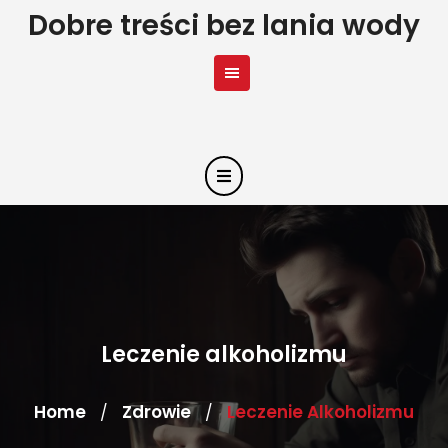
Skip
Dobre treści bez lania wody
to
content
Leczenie alkoholizmu
Home
Zdrowie
Leczenie Alkoholizmu
/
/