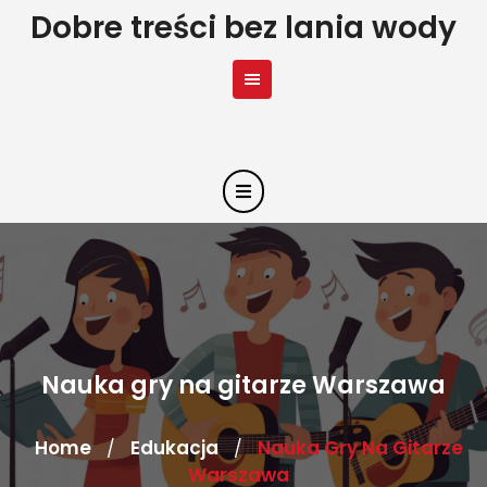
Skip
Dobre treści bez lania wody
to
content
Nauka gry na gitarze Warszawa
Home
Edukacja
Nauka Gry Na Gitarze
/
/
Warszawa