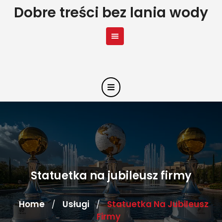
Skip
Dobre treści bez lania wody
to
content
Statuetka na jubileusz firmy
Home
Usługi
Statuetka Na Jubileusz
/
/
Firmy