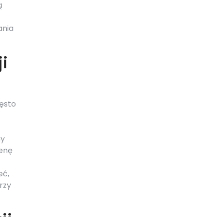
ą
ania
i
ęsto
ny
cenę
eć,
rzy