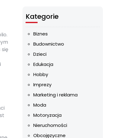
Kategorie
Biznes
io.
jnym
Budownictwo
 się
Dzieci
i
Edukacja
Hobby
Imprezy
Marketing i reklama
Moda
ci
st
Motoryzacja
Nieruchomości
Obcojęzyczne
ane