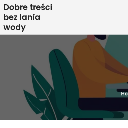
Skip
Dobre treści
to
bez lania
content
wody
H