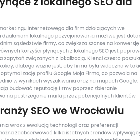
łynące z lokalnego SEO dla
marketingu internetowego dla firm działających we
m działaniom lokalnego pozycjonowania możliwe jest dota
dnim sąsiedztwie firmy, co zwiększa szanse na konwersję 
głównych korzyści płynących z lokalnego SEO jest popraw
 zapytań związanych z lokalizacją. Klienci często poszuk
olicy, dlatego ważne jest, aby firma była widoczna w tak
optymalizację profilu Google Moja Firma, co pozwala na
średnio w wynikach wyszukiwania oraz na mapach Google.
ają budować reputację firmy poprzez zbieranie
wa na postrzeganie marki przez potencjalnych klientów.
branży SEO we Wrocławiu
enia wraz z ewolucją technologii oraz preferencji
 można zaobserwować kilka istotnych trendów wpływając