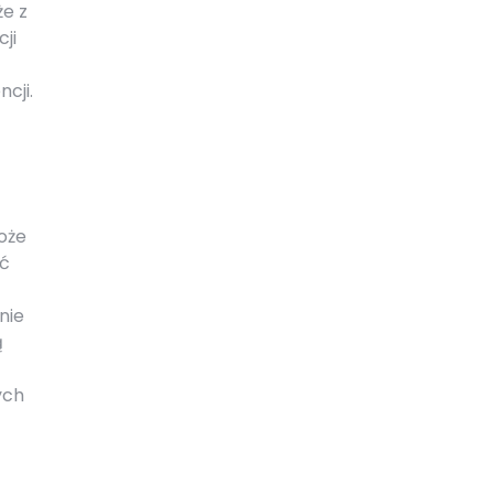
że z
ji
cji.
oże
ść
nie
ą
ych