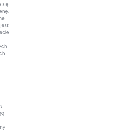
 się
enę.
ne
jest
ecie
ych
ych
s,
gą
ony