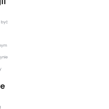
ii
y być
żnym
ynie
y
we
ą