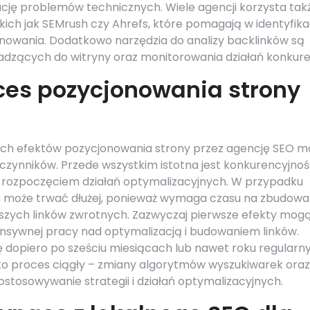
ację problemów technicznych. Wiele agencji korzysta tak
kich jak SEMrush czy Ahrefs, które pomagają w identyfikac
onowania. Dodatkowo narzędzia do analizy backlinków są
adzących do witryny oraz monitorowania działań konkuren
ces pozycjonowania strony
ych efektów pozycjonowania strony przez agencję SEO m
u czynników. Przede wszystkim istotna jest konkurencyjno
d rozpoczęciem działań optymalizacyjnych. W przypadku
 może trwać dłużej, ponieważ wymaga czasu na zbudowa
szych linków zwrotnych. Zazwyczaj pierwsze efekty mog
ensywnej pracy nad optymalizacją i budowaniem linków.
ę dopiero po sześciu miesiącach lub nawet roku regularn
O to proces ciągły – zmiany algorytmów wyszukiwarek oraz
stosowywanie strategii i działań optymalizacyjnych.