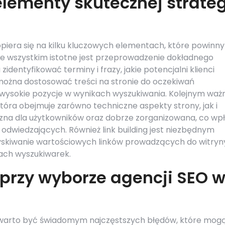
elementy skutecznej strateg
piera się na kilku kluczowych elementach, które powinn
e wszystkim istotne jest przeprowadzenie dokładnego
identyfikować terminy i frazy, jakie potencjalni klienci
można dostosować treści na stronie do oczekiwań
 wysokie pozycje w wynikach wyszukiwania. Kolejnym wa
tóra obejmuje zarówno techniczne aspekty strony, jak i
azna dla użytkowników oraz dobrze zorganizowana, co wpł
 odwiedzających. Również link building jest niezbędnym
yskiwanie wartościowych linków prowadzących do witryn
ach wyszukiwarek.
 przy wyborze agencji SEO 
 warto być świadomym najczęstszych błędów, które mog