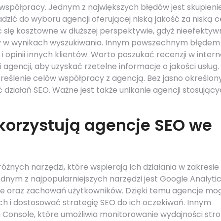
współpracy. Jednym z największych błędów jest skupienie
dzić do wyboru agencji oferującej niską jakość za niską c
się kosztowne w dłuższej perspektywie, gdyż nieefektyw
ony w wynikach wyszukiwania. Innym powszechnym błędem 
 opinii innych klientów. Warto poszukać recenzji w intern
 agencji, aby uzyskać rzetelne informacje o jakości usług.
reślenie celów współpracy z agencją. Bez jasno określon
działań SEO. Ważne jest także unikanie agencji stosując
korzystują agencje SEO we
żnych narzędzi, które wspierają ich działania w zakresie
nym z najpopularniejszych narzędzi jest Google Analytic
nie oraz zachowań użytkowników. Dzięki temu agencje mo
ch i dostosować strategię SEO do ich oczekiwań. Innym
 Console, które umożliwia monitorowanie wydajności str