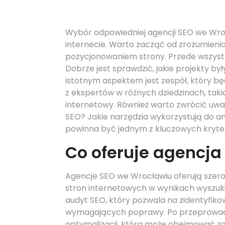
Wybór odpowiedniej agencji SEO we Wroc
internecie. Warto zacząć od zrozumienia
pozycjonowaniem strony. Przede wszystki
Dobrze jest sprawdzić, jakie projekty był
istotnym aspektem jest zespół, który b
z ekspertów w różnych dziedzinach, taki
internetowy. Również warto zwrócić uwa
SEO? Jakie narzędzia wykorzystują do a
powinna być jednym z kluczowych kryte
Co oferuje agencja
Agencje SEO we Wrocławiu oferują szero
stron internetowych w wynikach wyszuk
audyt SEO, który pozwala na zidentyfik
wymagających poprawy. Po przeprowadz
optymalizacji, która może obejmować zar