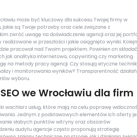
ławiu może być kluczowy dla sukcesu Twojej firmy w
, jakie są Twoje potrzeby oraz cele związane z
m zwróć uwagę na doświadczenie agencji oraz jej portfol
y realizowane w przeszłości i jakie osiągnięto wyniki. Kole
ędzie pracował nad Twoim projektem. Powinien on składać
ch jak analityka internetowa, copywriting czy marketing
gę na metody pracy agencji. Czy stosują etyczne technik
nalizy i monitorowania wyników? Transparentność działań
riów wyboru.
 SEO we Wrocławiu dla firm
ki wachlarz usług, które mają na celu poprawę widocznoś
iwania. Jednym z podstawowych elementów ich oferty je
owanie słabych punktów witryny oraz obszarów
eniu audytu agencje często proponują strategię
ówno zmiany techniczne na stronie, jak i działania związ