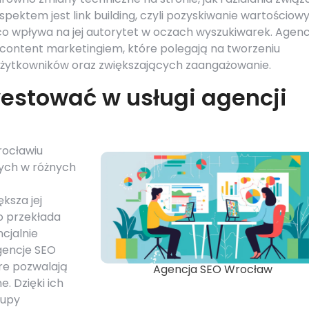
pektem jest link building, czyli pozyskiwanie wartościow
co wpływa na jej autorytet w oczach wyszukiwarek. Agenc
z content marketingiem, które polegają na tworzeniu
użytkowników oraz zwiększających zaangażowanie.
estować w usługi agencji
rocławiu
ących w różnych
ksza jej
o przekłada
ncjalnie
gencje SEO
re pozwalają
Agencja SEO Wrocław
. Dzięki ich
rupy