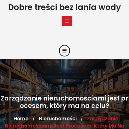
Skip
Dobre treści bez lania wody
to
content
Zarządzanie nieruchomościami jest pr
ocesem, który ma na celu?
Home
Nieruchomości
Zarządzanie
/
/
Nieruchomościami Jest Procesem, Który Ma Na