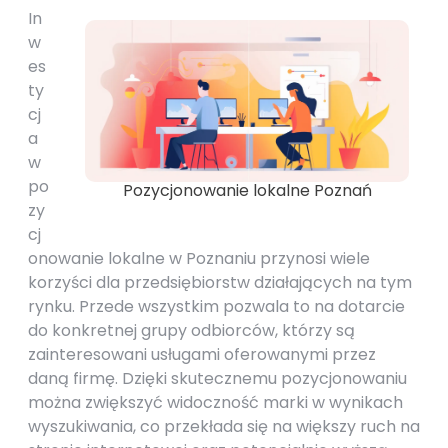
In
w
es
ty
cj
a
w
po
Pozycjonowanie lokalne Poznań
zy
cj
onowanie lokalne w Poznaniu przynosi wiele
korzyści dla przedsiębiorstw działających na tym
rynku. Przede wszystkim pozwala to na dotarcie
do konkretnej grupy odbiorców, którzy są
zainteresowani usługami oferowanymi przez
daną firmę. Dzięki skutecznemu pozycjonowaniu
można zwiększyć widoczność marki w wynikach
wyszukiwania, co przekłada się na większy ruch na