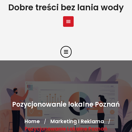
Skip
Dobre treści bez lania wody
to
content
Pozycjonowanie lokalne Poznań
Home
Marketing I Reklama
/
/
Pozycjonowanie Lokalne Poznań