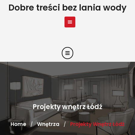
Skip
Dobre treści bez lania wody
to
content
Projekty wnętrz Łódź
Home
Wnętrza
Projekty Wnętrz Łódź
/
/