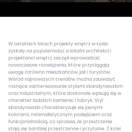
W ostatnich latach projekty wnętrz w Łodzi
zyskały na popularności, a lokalni architekci i
projektanci wnętrz zaczęli wprowadzać
nowoczesne rozwiązania, które przyciągają
uwagę zarówno mieszkańców, jak i turystów.
Wśród najnowszych trendów można zauważyć
rosnące zainteresowanie stylami skandynawskim
oraz industrialnym, które doskonale wpisują się w
charakter łódzkich kamienic i fabryk. Styl
skandynawski charakteryzuje się jasnymi
kolorami, minimalistycznym podejściem oraz
funkcjonalnością, co sprawia, że przestrzenie
stają się bardziej przestrzenne i przytulne. Z kolei