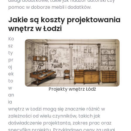
usługi dodatkowe, takie jak nadzór autorski czy
pomoc w doborze mebli i dodatków.
Jakie są koszty projektowania
wnętrz w Łodzi
Ko
sz
ty
pr
oj
ek
to
w
Projekty wnętrz Łódź
an
ia
wnętrz w Łodzi mogą się znacznie różnić w
zależności od wielu czynników, takich jak
doświadczenie projektanta, zakres prac oraz
specyfika projektu. Przykładowo ceny za usługi