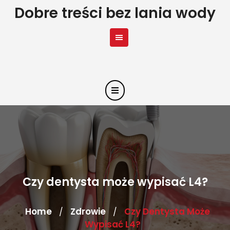
Skip
Dobre treści bez lania wody
to
content
Czy dentysta może wypisać L4?
Home
Zdrowie
Czy Dentysta Może
/
/
Wypisać L4?