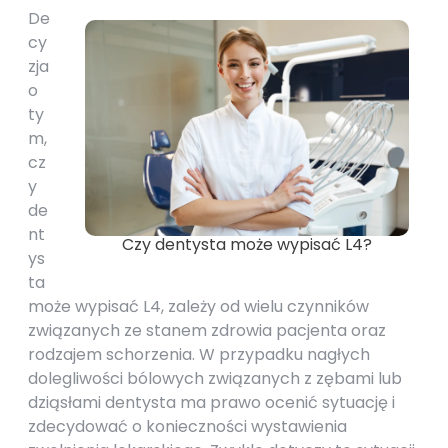
De
cy
zja
o
ty
m,
cz
y
de
nt
Czy dentysta może wypisać L4?
ys
ta
może wypisać L4, zależy od wielu czynników
związanych ze stanem zdrowia pacjenta oraz
rodzajem schorzenia. W przypadku nagłych
dolegliwości bólowych związanych z zębami lub
dziąsłami dentysta ma prawo ocenić sytuację i
zdecydować o konieczności wystawienia