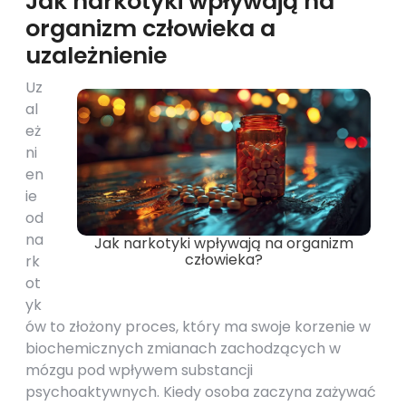
Jak narkotyki wpływają na
organizm człowieka a
uzależnienie
Uz
al
eż
ni
en
ie
od
na
Jak narkotyki wpływają na organizm
człowieka?
rk
ot
yk
ów to złożony proces, który ma swoje korzenie w
biochemicznych zmianach zachodzących w
mózgu pod wpływem substancji
psychoaktywnych. Kiedy osoba zaczyna zażywać