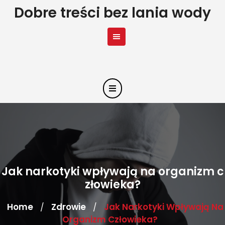
Skip
Dobre treści bez lania wody
to
content
Jak narkotyki wpływają na organizm c
złowieka?
Home
Zdrowie
Jak Narkotyki Wpływają Na
/
/
Organizm Człowieka?