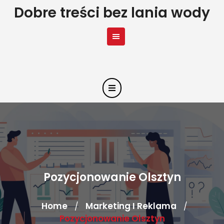
Skip
Dobre treści bez lania wody
to
content
Pozycjonowanie Olsztyn
Home
Marketing I Reklama
/
/
Pozycjonowanie Olsztyn