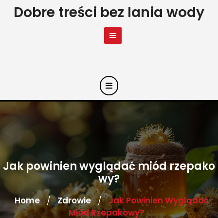
Skip
Dobre treści bez lania wody
to
content
Jak powinien wyglądać miód rzepako
wy?
Home
Zdrowie
Jak Powinien Wyglądać
/
/
Miód Rzepakowy?