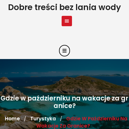
Skip
Dobre treści bez lania wody
to
content
Gdzie w październiku na wakacje za gr
anice?
Home
Turystyka
Gdzie W Październiku Na
/
/
Wakacje Za Granice?