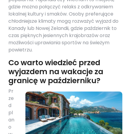
gdzie można połączyć relaks z odkrywaniem
lokalnej kultury i smaków. Osoby preferujące
chłodniejsze klimaty mogą rozważyć wyjazd do
Kanady lub Nowej Zelandii, gdzie październik to
czas pięknych jesiennych krajobrazów oraz
możliwości uprawiania sportów na świeżym
powietrzu.
Co warto wiedzieć przed
wyjazdem na wakacje za
granicę w październiku?
Pr
ze
d
pl
an
o