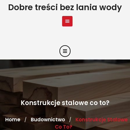
Skip
Dobre treści bez lania wody
to
content
Konstrukcje stalowe co to?
Home
Budownictwo
Konstrukcje Stalowe
/
/
Co To?