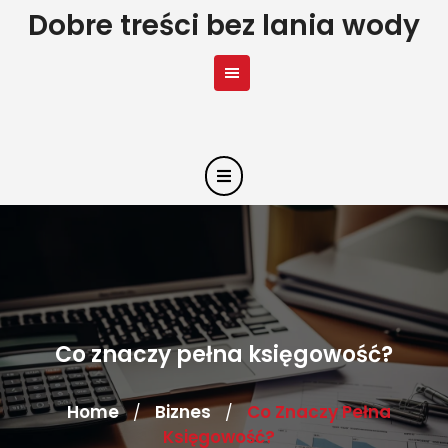
Skip
Dobre treści bez lania wody
to
content
Co znaczy pełna księgowość?
Home
Biznes
Co Znaczy Pełna
/
/
Księgowość?