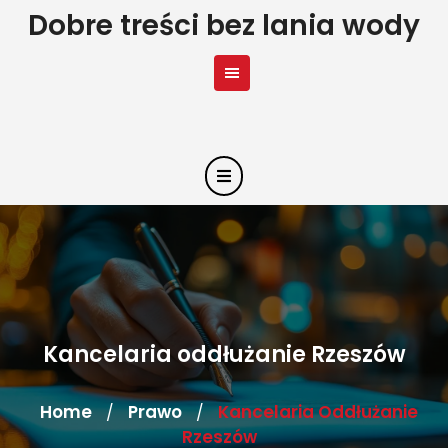
Skip
Dobre treści bez lania wody
to
content
Kancelaria oddłużanie Rzeszów
Home
Prawo
Kancelaria Oddłużanie
/
/
Rzeszów