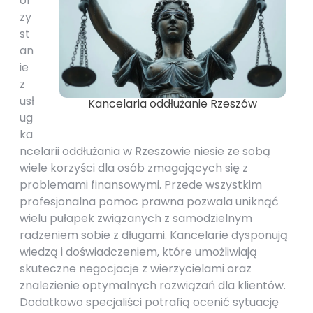
or
zy
st
an
ie
z
usł
Kancelaria oddłużanie Rzeszów
ug
ka
ncelarii oddłużania w Rzeszowie niesie ze sobą
wiele korzyści dla osób zmagających się z
problemami finansowymi. Przede wszystkim
profesjonalna pomoc prawna pozwala uniknąć
wielu pułapek związanych z samodzielnym
radzeniem sobie z długami. Kancelarie dysponują
wiedzą i doświadczeniem, które umożliwiają
skuteczne negocjacje z wierzycielami oraz
znalezienie optymalnych rozwiązań dla klientów.
Dodatkowo specjaliści potrafią ocenić sytuację