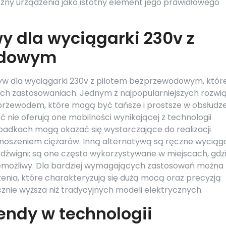
czny urządzenia jako istotny element jego prawidłowego
wy dla wyciągarki 230v z
odowym
tyw dla wyciągarki 230v z pilotem bezprzewodowym, któr
ch zastosowaniach. Jednym z najpopularniejszych rozwi
 przewodem, które mogą być tańsze i prostsze w obsłudze
nie oferują one mobilności wynikającej z technologii
padkach mogą okazać się wystarczające do realizacji
szeniem ciężarów. Inną alternatywą są ręczne wyciąga
 dźwigni; są one często wykorzystywane w miejscach, gdz
iemożliwy. Dla bardziej wymagających zastosowań można
nia, które charakteryzują się dużą mocą oraz precyzją
cznie wyższa niż tradycyjnych modeli elektrycznych.
rendy w technologii