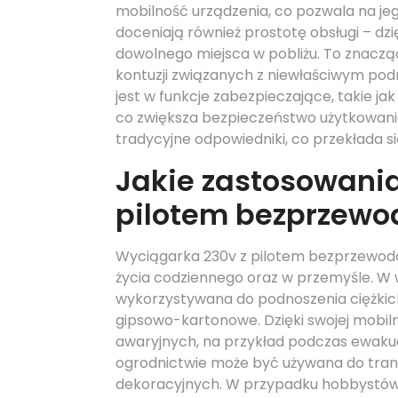
mobilność urządzenia, co pozwala na je
doceniają również prostotę obsługi – dz
dowolnego miejsca w pobliżu. To znaczą
kontuzji związanych z niewłaściwym po
jest w funkcje zabezpieczające, takie 
co zwiększa bezpieczeństwo użytkowania.
tradycyjne odpowiedniki, co przekłada si
Jakie zastosowani
pilotem bezprzew
Wyciągarka 230v z pilotem bezprzewodo
życia codziennego oraz w przemyśle. W 
wykorzystywana do podnoszenia ciężkich
gipsowo-kartonowe. Dzięki swojej mobilno
awaryjnych, na przykład podczas ewakua
ogrodnictwie może być używana do tran
dekoracyjnych. W przypadku hobbystów 