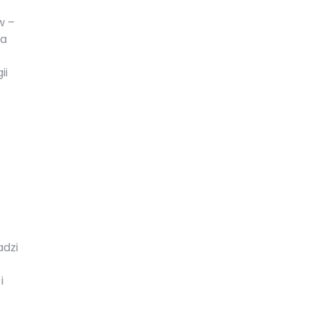
w –
na
ii
adzi
i