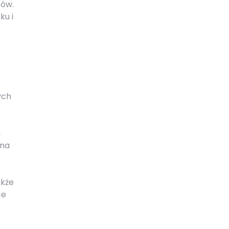
tów.
ku i
ych
m
 na
akże
ce