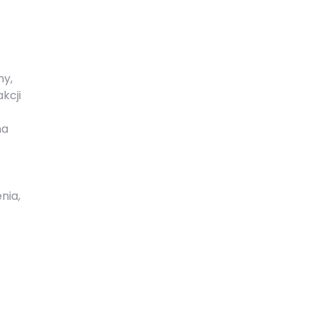
my,
kcji
na
nia,