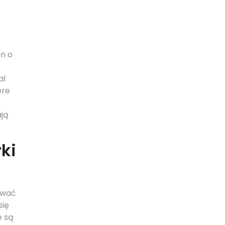
in o
al
óre
ają
ki
ować
się
e są