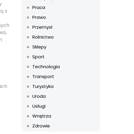
y
Praca
ą z
Prawo
nych
Przemysł
wa,
Rolnictwo
h
Sklepy
Sport
Technologia
Transport
ach
Turystyka
Uroda
Usługi
h
Wnętrza
Zdrowie