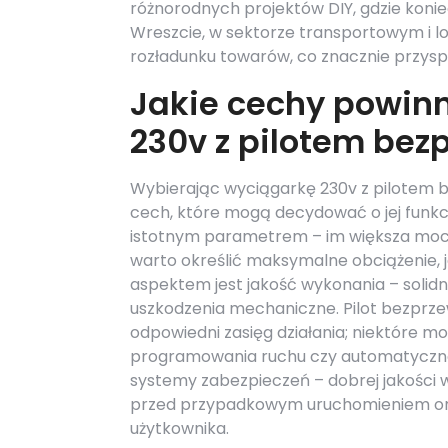
różnorodnych projektów DIY, gdzie koni
Wreszcie, w sektorze transportowym i l
rozładunku towarów, co znacznie przys
Jakie cechy powin
230v z pilotem be
Wybierając wyciągarkę 230v z pilotem 
cech, które mogą decydować o jej funkcjo
istotnym parametrem – im większa moc,
warto określić maksymalne obciążenie, 
aspektem jest jakość wykonania – solid
uszkodzenia mechaniczne. Pilot bezprze
odpowiedni zasięg działania; niektóre m
programowania ruchu czy automatyczne 
systemy zabezpieczeń – dobrej jakości
przed przypadkowym uruchomieniem or
użytkownika.