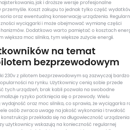
sterkowania, jak i droższe wersje profesjonalne
 przemyśle. Koszt zakupu to jednak tylko część wydatkó
esoria oraz ewentualną konserwację urządzenia. Regular
eczności wyciągarki i może obejmować wymianę części
hanizmów. Dodatkowo warto pamiętać o kosztach energ
im większa moc silnika, tym większe zużycie energii.
ytkowników na temat
 pilotem bezprzewodowym
ki 230v z pilotem bezprzewodowym są zazwyczaj bardzo
opularności na rynku. Użytkownicy cenią sobie przede
ść tych urządzeń; brak kabli pozwala na swobodne
imalizuje ryzyko potknięcia się o przewody. Wielu
wydajność oraz moc silnika, co sprawia, że wyciągarka r
iele osób zwraca uwagę na jakość wykonania i trwałość
 konstrukcja przekłada się na długowieczność urządzenia 
rzy użytkownicy wskazują na konieczność regularnej