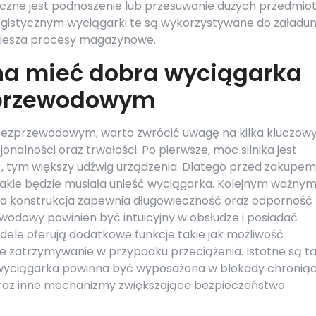
eczne jest podnoszenie lub przesuwanie dużych przedmio
ogistycznym wyciągarki te są wykorzystywane do załadun
piesza procesy magazynowe.
na mieć dobra wyciągarka
zprzewodowym
bezprzewodowym, warto zwrócić uwagę na kilka kluczow
nalności oraz trwałości. Po pierwsze, moc silnika jest
 tym większy udźwig urządzenia. Dlatego przed zakupem
jakie będzie musiała unieść wyciągarka. Kolejnym ważny
na konstrukcja zapewnia długowieczność oraz odporność
wodowy powinien być intuicyjny w obsłudze i posiadać
odele oferują dodatkowe funkcje takie jak możliwość
zatrzymywanie w przypadku przeciążenia. Istotne są t
 wyciągarka powinna być wyposażona w blokady chronią
az inne mechanizmy zwiększające bezpieczeństwo