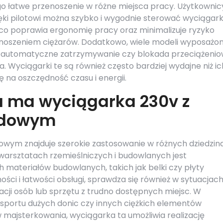
go łatwe przenoszenie w różne miejsca pracy. Użytkownic
ięki pilotowi można szybko i wygodnie sterować wyciągark
co poprawia ergonomię pracy oraz minimalizuje ryzyko
dnoszeniem ciężarów. Dodatkowo, wiele modeli wyposażo
jak automatyczne zatrzymywanie czy blokada przeciążenio
 Wyciągarki te są również często bardziej wydajne niż ic
ę na oszczędność czasu i energii.
a ma wyciągarka 230v z
odowym
wym znajduje szerokie zastosowanie w różnych dziedzin
warsztatach rzemieślniczych i budowlanych jest
 materiałów budowlanych, takich jak belki czy płyty
ści i łatwości obsługi, sprawdza się również w sytuacjac
cji osób lub sprzętu z trudno dostępnych miejsc. W
sportu dużych donic czy innych ciężkich elementów
majsterkowania, wyciągarka ta umożliwia realizację