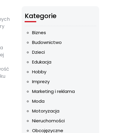
Kategorie
nych
ry
Biznes
Budownictwo
na
Dzieci
ej
Edukacja
wość
Hobby
tku
Imprezy
Marketing i reklama
Moda
Motoryzacja
Nieruchomości
Obcojęzyczne