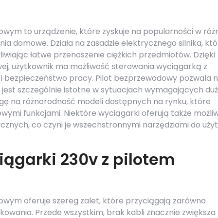
wym to urządzenie, które zyskuje na popularności w róż
ia domowe. Działa na zasadzie elektrycznego silnika, któ
iając łatwe przenoszenie ciężkich przedmiotów. Dzięki
ej, użytkownik ma możliwość sterowania wyciągarką z
rt i bezpieczeństwo pracy. Pilot bezprzewodowy pozwala 
jest szczególnie istotne w sytuacjach wymagających duż
gę na różnorodność modeli dostępnych na rynku, które
wymi funkcjami. Niektóre wyciągarki oferują także możli
znych, co czyni je wszechstronnymi narzędziami do uży
iągarki 230v z pilotem
wym oferuje szereg zalet, które przyciągają zarówno
rkowania. Przede wszystkim, brak kabli znacznie zwiększa