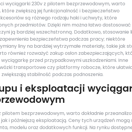
ci wyciągarki 230v z pilotem bezprzewodowym, warto
 które zwiększą jej funkcjonalność i bezpieczeństwo
esoriów są różnego rodzaju haki i uchwyty, które
nych przedmiotów. Dzięki nim można łatwo dostosować
zyni ją bardziej wszechstronną. Dodatkowo, stosowanie l
a zapewnienia bezpieczeństwa podczas pracy; niektóre
iany liny na bardziej wytrzymałe materiały, takie jak st
to również rozważyć zakup osłon zabezpieczających, kt
ą wyciągarkę przed przypadkowymi uszkodzeniami. Inne
 wózki transportowe czy platformy robocze, które ułatwi
 zwiększają stabilność podczas podnoszenia.
upu i eksploatacji wyciągar
zprzewodowym
 z pilotem bezprzewodowym, warto dokładnie przeanaliz
 jak i późniejszą eksploatacją. Ceny tych urządzeń mogą 
enta, modelu oraz dodatkowych funkcji. Na rynku dostępn