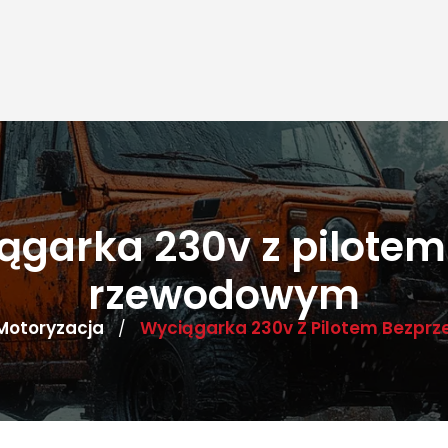
ągarka 230v z pilotem
rzewodowym
Motoryzacja
Wyciągarka 230v Z Pilotem Bezp
/