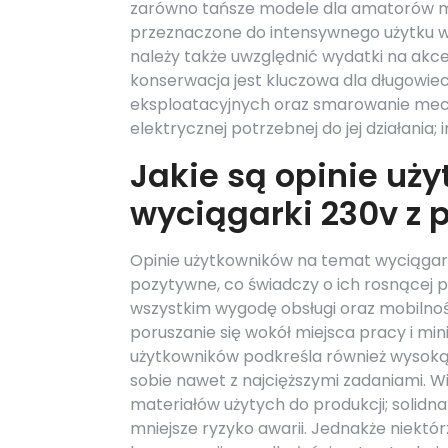
zarówno tańsze modele dla amatorów maj
przeznaczone do intensywnego użytku w
należy także uwzględnić wydatki na akc
konserwacja jest kluczowa dla długowi
eksploatacyjnych oraz smarowanie mec
elektrycznej potrzebnej do jej działania; 
Jakie są opinie uż
wyciągarki 230v z
Opinie użytkowników na temat wyciągar
pozytywne, co świadczy o ich rosnącej p
wszystkim wygodę obsługi oraz mobilno
poruszanie się wokół miejsca pracy i min
użytkowników podkreśla również wysoką 
sobie nawet z najcięższymi zadaniami. W
materiałów użytych do produkcji; solidna
mniejsze ryzyko awarii. Jednakże niektó