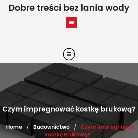
Skip
Dobre treści bez lania wody
to
content
Czym impregnować kostkę brukową?
Home
Budownictwo
Czym Impregnować
/
/
Kostkę Brukową?