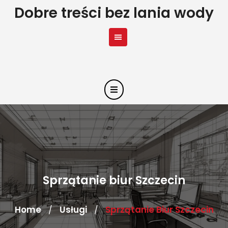
Skip
Dobre treści bez lania wody
to
content
Sprzątanie biur Szczecin
Home
Usługi
Sprzątanie Biur Szczecin
/
/