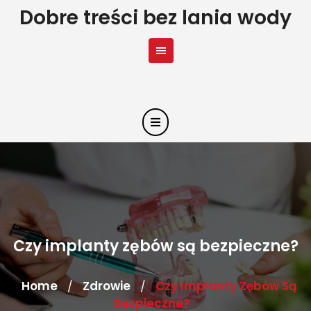
Skip
Dobre treści bez lania wody
to
content
Czy implanty zębów są bezpieczne?
Home
Zdrowie
Czy Implanty Zębów Są
/
/
Bezpieczne?