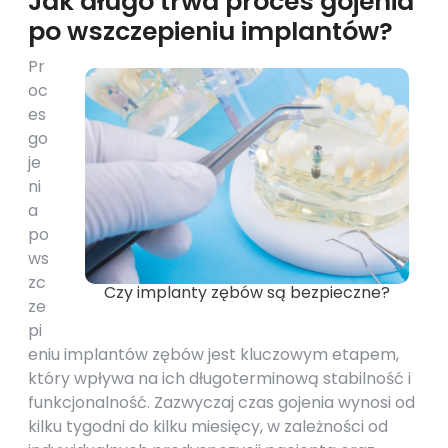
Jak długo trwa proces gojenia
po wszczepieniu implantów?
Pr
oc
es
go
je
ni
a
po
ws
zc
Czy implanty zębów są bezpieczne?
ze
pi
eniu implantów zębów jest kluczowym etapem,
który wpływa na ich długoterminową stabilność i
funkcjonalność. Zazwyczaj czas gojenia wynosi od
kilku tygodni do kilku miesięcy, w zależności od