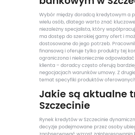
bankowym w Szcze
Wybór między doradcą kredytowym a p
wielu osób, dlatego warto znać kluczow
niezależny specjalista, który współpracu
ma dostęp do szerokiej gamy ofert i moż
dostosowane do jego potrzeb. Pracownik
finansową i oferuje tylko produkty tej k
ograniczona i niekoniecznie odpowiadać 
klienta – doradcy często oferują bardzie
negocjacjach warunków umowy. Z drugie
temat specyfiki produktów oferowanych 
Jakie są aktualne 
Szczecinie
Rynek kredytów w Szczecinie dynamiczni
decyzje podejmowane przez osoby ubiega
zaobserwować wzrost zainteresowania k