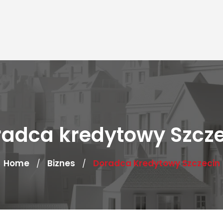
adca kredytowy Szcz
Home
Biznes
Doradca Kredytowy Szczecin
/
/