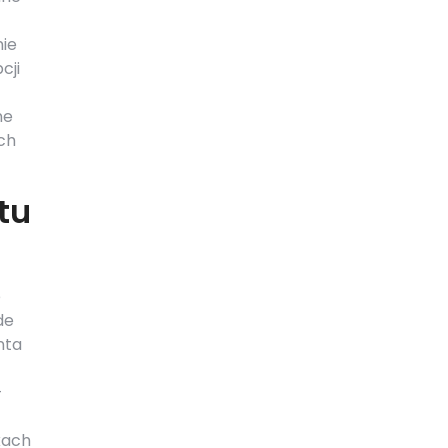
ie
cji
ne
ch
tu
e
de
nta
–
kach