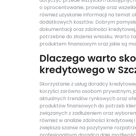
dotyczyć przede wszystkim dostępnych 
o oprocentowanie, prowizje oraz wszelk
również uzyskanie informacji na temat ok
dodatkowych kosztów. Dobrym pomysłe
dokumentacji oraz zdolności kredytowej
potrzebne do złożenia wniosku. Warto 
produktem finansowym oraz jakie są moż
Dlaczego warto sko
kredytowego w Szc
Skorzystanie z usług doradcy kredytoweg
korzyści zarówno osobom prywatnym, ja
aktualnych trendów rynkowych oraz ofe
produktów finansowych do potrzeb klien
związanych z zadłużeniem oraz wybore
również w analizie zdolności kredytowe
zwiększa szanse na pozytywne rozpatrze
profesjonalnym doradcą daje możliwoś