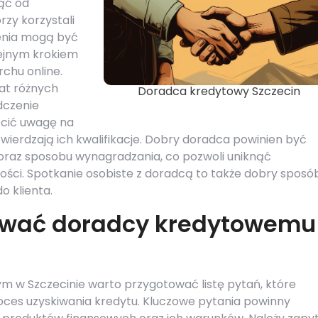
ząć od
rzy korzystali
enia mogą być
lejnym krokiem
chu online.
at różnych
Doradca kredytowy Szczecin
dczenie
ócić uwagę na
otwierdzają ich kwalifikacje. Dobry doradca powinien być
 oraz sposobu wynagradzania, co pozwoli uniknąć
ości. Spotkanie osobiste z doradcą to także dobry sposó
o klienta.
awać doradcy kredytowemu
 w Szczecinie warto przygotować listę pytań, które
oces uzyskiwania kredytu. Kluczowe pytania powinny