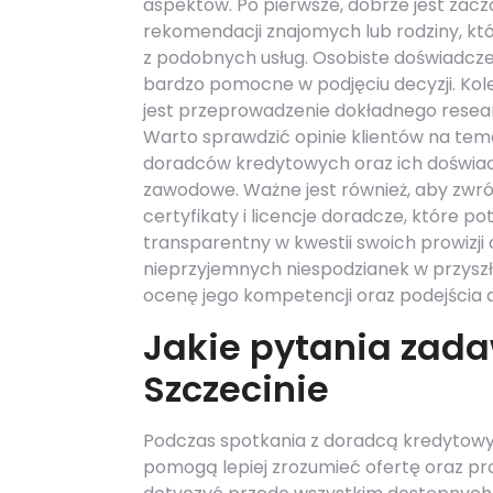
aspektów. Po pierwsze, dobrze jest zac
rekomendacji znajomych lub rodziny, któ
z podobnych usług. Osobiste doświadcz
bardzo pomocne w podjęciu decyzji. Ko
jest przeprowadzenie dokładnego resear
Warto sprawdzić opinie klientów na tem
doradców kredytowych oraz ich doświa
zawodowe. Ważne jest również, aby zwr
certyfikaty i licencje doradcze, które p
transparentny w kwestii swoich prowizji
nieprzyjemnych niespodzianek w przyszł
ocenę jego kompetencji oraz podejścia d
Jakie pytania zad
Szczecinie
Podczas spotkania z doradcą kredytowym
pomogą lepiej zrozumieć ofertę oraz pr