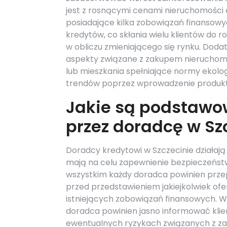
jest z rosnącymi cenami nieruchomości
posiadające kilka zobowiązań finanso
kredytów, co skłania wielu klientów do r
w obliczu zmieniającego się rynku. Dod
aspekty związane z zakupem nieruchomo
lub mieszkania spełniające normy ekolo
trendów poprzez wprowadzenie produkt
Jakie są podstawo
przez doradcę w Sz
Doradcy kredytowi w Szczecinie działają
mają na celu zapewnienie bezpieczeństwa
wszystkim każdy doradca powinien przep
przed przedstawieniem jakiejkolwiek of
istniejących zobowiązań finansowych. 
doradca powinien jasno informować klie
ewentualnych ryzykach związanych z zad