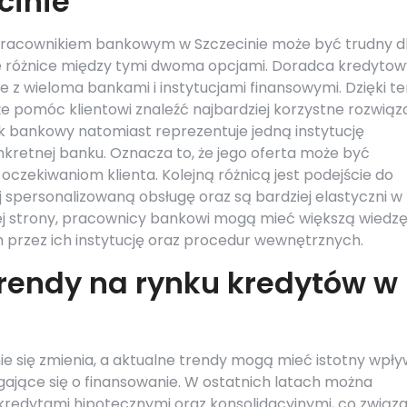
cinie
racownikiem bankowym w Szczecinie może być trudny d
e różnice między tymi dwoma opcjami. Doradca kredytow
je z wieloma bankami i instytucjami finansowymi. Dzięki t
e pomóc klientowi znaleźć najbardziej korzystne rozwiąz
 bankowy natomiast reprezentuje jedną instytucję
onkretnej banku. Oznacza to, że jego oferta może być
oczekiwaniom klienta. Kolejną różnicą jest podejście do
j spersonalizowaną obsługę oraz są bardziej elastyczni w
j strony, pracownicy bankowi mogą mieć większą wiedzę
przez ich instytucję oraz procedur wewnętrznych.
trendy na rynku kredytów w
e się zmienia, a aktualne trendy mogą mieć istotny wpły
jące się o finansowanie. W ostatnich latach można
redytami hipotecznymi oraz konsolidacyjnymi, co związ