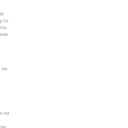
la
y to
emu
anie
 na
w na
ane