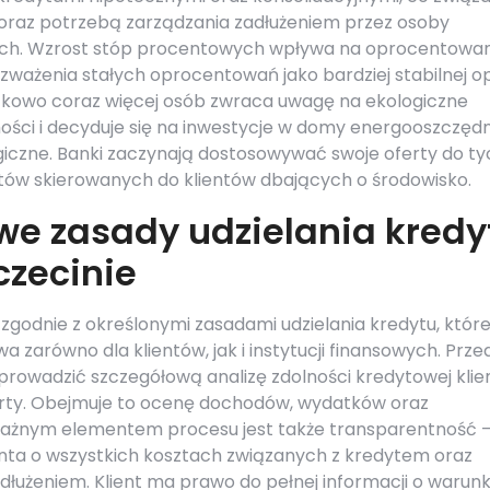
 oraz potrzebą zarządzania zadłużeniem przez osoby
wych. Wzrost stóp procentowych wpływa na oprocentowan
ozważenia stałych oprocentowań jako bardziej stabilnej op
atkowo coraz więcej osób zwraca uwagę na ekologiczne
ści i decyduje się na inwestycje w domy energooszczęd
giczne. Banki zaczynają dostosowywać swoje oferty do ty
ów skierowanych do klientów dbających o środowisko.
we zasady udzielania kredy
czecinie
 zgodnie z określonymi zasadami udzielania kredytu, któr
 zarówno dla klientów, jak i instytucji finansowych. Prze
rowadzić szczegółową analizę zdolności kredytowej klie
erty. Obejmuje to ocenę dochodów, wydatków oraz
Ważnym elementem procesu jest także transparentność 
nta o wszystkich kosztach związanych z kredytem oraz
łużeniem. Klient ma prawo do pełnej informacji o warun