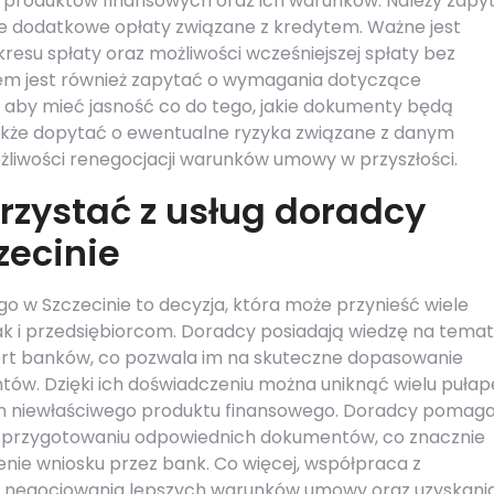
produktów finansowych oraz ich warunków. Należy zapy
ie dodatkowe opłaty związane z kredytem. Ważne jest
resu spłaty oraz możliwości wcześniejszej spłaty bez
m jest również zapytać o wymagania dotyczące
, aby mieć jasność co do tego, jakie dokumenty będą
także dopytać o ewentualne ryzyka związane z danym
liwości renegocjacji warunków umowy w przyszłości.
rzystać z usług doradcy
zecinie
o w Szczecinie to decyzja, która może przynieść wiele
k i przedsiębiorcom. Doradcy posiadają wiedzę na temat
rt banków, co pozwala im na skuteczne dopasowanie
tów. Dzięki ich doświadczeniu można uniknąć wielu pułap
m niewłaściwego produktu finansowego. Doradcy pomaga
j i przygotowaniu odpowiednich dokumentów, co znacznie
nie wniosku przez bank. Co więcej, współpraca z
ć negocjowania lepszych warunków umowy oraz uzyskani