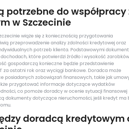
ą potrzebne do współpracy 
m w Szczecinie
zecinie wiąże się z koniecznością przygotowania
wią przeprowadzenie analizy zdolności kredytowej oraz
indywidualnych potrzeb klienta. Podstawowymi dokumen
 dochodach, które potwierdzi źródło i wysokość zarobkó
ość gospodarczą konieczne będzie przedstawienie
T za ostatni rok oraz wyciągi bankowe. Doradca może
e posiadanych zobowiązań finansowych, takie jak umow
także przygotować informacje dotyczące wydatków
ności, co pomoże doradcy w ocenie sytuacji finansowej
ręką dokumenty dotyczące nieruchomości, jeśli kredyt ma
domu.
między doradcą kredytowym 