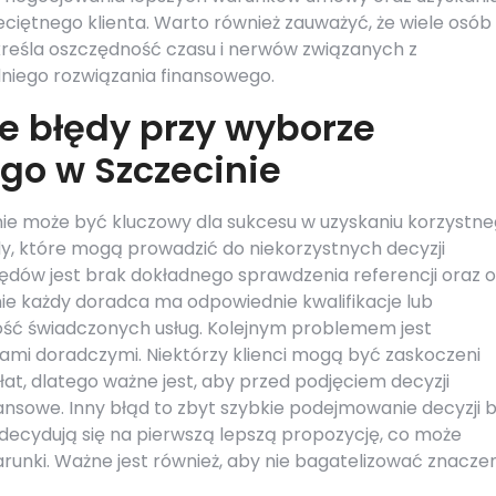
ciętnego klienta. Warto również zauważyć, że wiele osób
kreśla oszczędność czasu i nerwów związanych z
iego rozwiązania finansowego.
ze błędy przy wyborze
go w Szczecinie
e może być kluczowy dla sukcesu w uzyskaniu korzystn
dy, które mogą prowadzić do niekorzystnych decyzji
dów jest brak dokładnego sprawdzenia referencji oraz op
ie każdy doradca ma odpowiednie kwalifikacje lub
ość świadczonych usług. Kolejnym problemem jest
ami doradczymi. Niektórzy klienci mogą być zaskoczeni
at, dlatego ważne jest, aby przed podjęciem decyzji
ansowe. Inny błąd to zbyt szybkie podejmowanie decyzji 
i decydują się na pierwszą lepszą propozycję, co może
runki. Ważne jest również, aby nie bagatelizować znacze