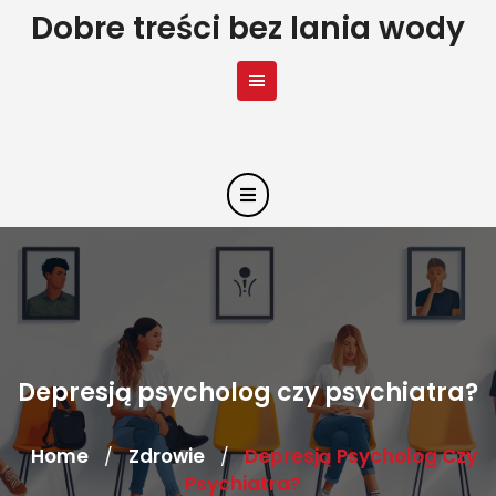
Skip
Dobre treści bez lania wody
to
content
Depresją psycholog czy psychiatra?
Home
Zdrowie
Depresją Psycholog Czy
/
/
Psychiatra?