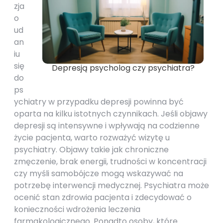
zja
o
ud
an
iu
się
Depresją psycholog czy psychiatra?
do
ps
ychiatry w przypadku depresji powinna być
oparta na kilku istotnych czynnikach. Jeśli objawy
depresji są intensywne i wpływają na codzienne
życie pacjenta, warto rozważyć wizytę u
psychiatry. Objawy takie jak chroniczne
zmęczenie, brak energii, trudności w koncentracji
czy myśli samobójcze mogą wskazywać na
potrzebę interwencji medycznej. Psychiatra może
ocenić stan zdrowia pacjenta i zdecydować o
konieczności wdrożenia leczenia
farmakologicznego. Ponadto osoby, które