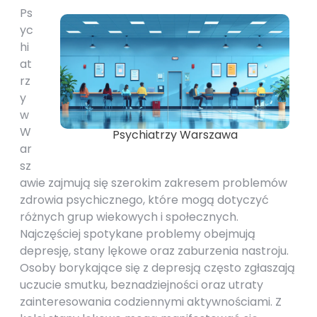
Ps
yc
hi
at
rz
y
w
W
Psychiatrzy Warszawa
ar
sz
awie zajmują się szerokim zakresem problemów
zdrowia psychicznego, które mogą dotyczyć
różnych grup wiekowych i społecznych.
Najczęściej spotykane problemy obejmują
depresję, stany lękowe oraz zaburzenia nastroju.
Osoby borykające się z depresją często zgłaszają
uczucie smutku, beznadziejności oraz utraty
zainteresowania codziennymi aktywnościami. Z