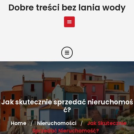
Skip
Dobre treści bez lania wody
to
content
Jak skutecznie sprzedać nieruchomoś
ć?
Home
Nieruchomości
Jak Skutecznie
/
/
Sprzedać Nieruchomość?