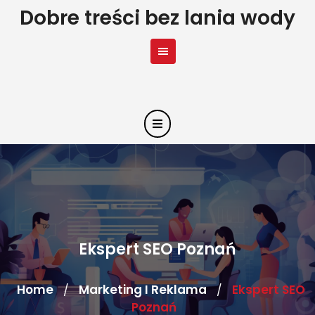
Skip
Dobre treści bez lania wody
to
content
Ekspert SEO Poznań
Home
Marketing I Reklama
Ekspert SEO
/
/
Poznań