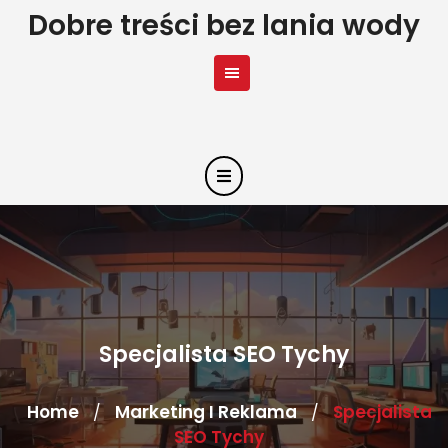
Skip
Dobre treści bez lania wody
to
content
Specjalista SEO Tychy
Home
Marketing I Reklama
Specjalista
/
/
SEO Tychy