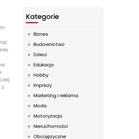
Kategorie
em
Biznes
raz
Budownictwo
anie
Dzieci
ów
Edukacja
e
Hobby
czej.
Imprezy
 z
Marketing i reklama
Moda
Motoryzacja
Nieruchomości
Obcojęzyczne