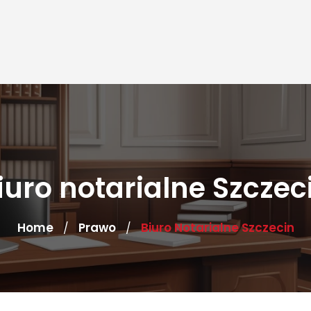
iuro notarialne Szczec
Home
Prawo
Biuro Notarialne Szczecin
/
/