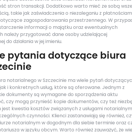
 stron transakcji. Dodatkowo warto mieć ze sobą wsze
ą, takie jak zaświadczenia o niezaleganiu z płatnościam
 dotyczące zagospodarowania przestrzennego. W przypa
tarczenie informacji o majątku oraz ewentualnych
 należy przygotować dane osoby udzielającej
do działania w jej imieniu.
ze pytania dotyczące biura
zecinie
iura notarialnego w Szczecinie ma wiele pytań dotyczący
ak i konkretnych usług, które są oferowane. Jednym z
jakie dokumenty są wymagane do sporządzenia aktu
ieć, czy mogą przynieść kopie dokumentów, czy też niez
 jest kwestia kosztów związanych z usługami notarialnym
czególnych czynności. Klienci zastanawiają się również, cz
biurze notarialnym w dogodnym dla siebie terminie oraz c
notariusza w języku obcym. Warto również zauważyć, że wi