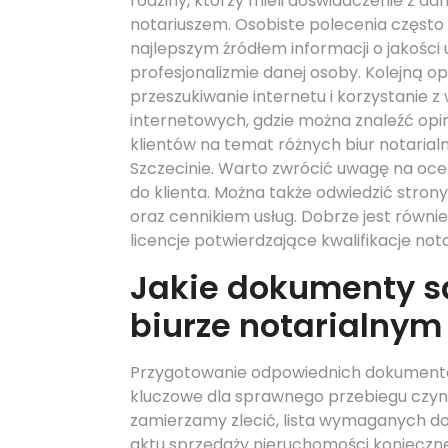
rodziny, którzy mieli doświadczenie z d
notariuszem. Osobiste polecenia często
najlepszym źródłem informacji o jakości 
profesjonalizmie danej osoby. Kolejną op
przeszukiwanie internetu i korzystanie 
internetowych, gdzie można znaleźć opin
klientów na temat różnych biur notarial
Szczecinie. Warto zwrócić uwagę na oce
do klienta. Można także odwiedzić stron
oraz cennikiem usług. Dobrze jest równie
licencje potwierdzające kwalifikacje nota
Jakie dokumenty są
biurze notarialnym
Przygotowanie odpowiednich dokumentów
kluczowe dla sprawnego przebiegu czynno
zamierzamy zlecić, lista wymaganych do
aktu sprzedaży nieruchomości konieczne