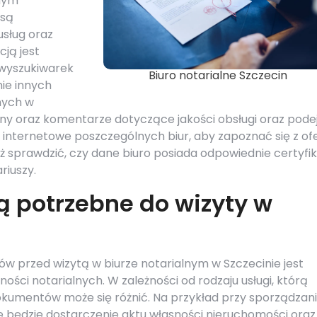
anym
 są
usług oraz
cją jest
z wyszukiwarek
Biuro notarialne Szczecin
ie innych
nych w
ny oraz komentarze dotyczące jakości obsługi oraz pode
y internetowe poszczególnych biur, aby zapoznać się z of
ż sprawdzić, czy dane biuro posiada odpowiednie certyfik
riuszy.
 potrzebne do wizyty w
 przed wizytą w biurze notarialnym w Szczecinie jest
ści notarialnych. W zależności od rodzaju usługi, którą
kumentów może się różnić. Na przykład przy sporządzan
 będzie dostarczenie aktu własności nieruchomości oraz