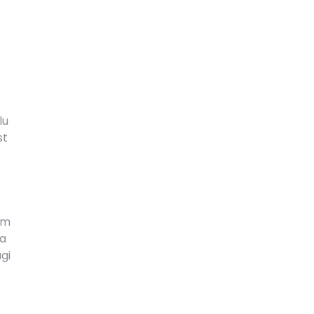
lu
st
ym
ia
gi