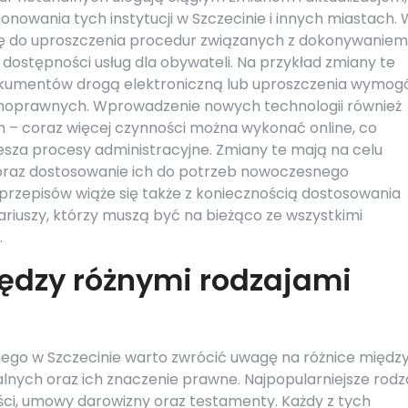
owania tych instytucji w Szczecinie i innych miastach. 
cję do uproszczenia procedur związanych z dokonywaniem
 dostępności usług dla obywateli. Na przykład zmiany te
okumentów drogą elektroniczną lub uproszczenia wymo
lnoprawnych. Wprowadzenie nowych technologii również
ch – coraz więcej czynności można wykonać online, co
iesza procesy administracyjne. Zmiany te mają na celu
r oraz dostosowanie ich do potrzeb nowoczesnego
rzepisów wiąże się także z koniecznością dostosowania
iuszy, którzy muszą być na bieżąco ze wszystkimi
.
iędzy różnymi rodzajami
h
lnego w Szczecinie warto zwrócić uwagę na różnice międz
lnych oraz ich znaczenie prawne. Najpopularniejsze rodz
i, umowy darowizny oraz testamenty. Każdy z tych