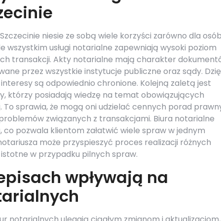
zecinie
 Szczecinie niesie ze sobą wiele korzyści zarówno dla osó
de wszystkim usługi notarialne zapewniają wysoki poziom
 transakcji. Akty notarialne mają charakter dokument
ane przez wszystkie instytucje publiczne oraz sądy. Dzię
interesy są odpowiednio chronione. Kolejną zaletą jest
zy, którzy posiadają wiedzę na temat obowiązujących
. To sprawia, że mogą oni udzielać cennych porad praw
problemów związanych z transakcjami. Biura notarialne
ug, co pozwala klientom załatwić wiele spraw w jednym
notariusza może przyspieszyć proces realizacji różnych
 istotne w przypadku pilnych spraw.
zepisach wpływają na
tarialnych
iur notarialnych ulegają ciągłym zmianom i aktualizacjom,