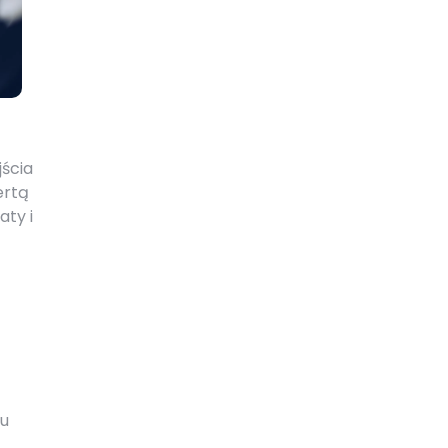
jścia
ertą
aty i
iu