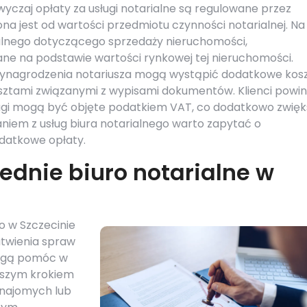
wyczaj opłaty za usługi notarialne są regulowane przez
na jest od wartości przedmiotu czynności notarialnej. Na
ialnego dotyczącego sprzedaży nieruchomości,
ane na podstawie wartości rynkowej tej nieruchomości.
wynagrodzenia notariusza mogą wystąpić dodatkowe kos
sztami związanymi z wypisami dokumentów. Klienci powin
ługi mogą być objęte podatkiem VAT, co dodatkowo zwię
aniem z usług biura notarialnego warto zapytać o
datkowe opłaty.
ednie biuro notarialne w
o w Szczecinie
twienia spraw
mogą pomóc w
rwszym krokiem
znajomych lub