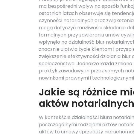
ma bezpośredni wpływ na sposób funkcjon
ostatnich latach obserwuje się tenden
czynności notarialnych oraz zwiększenia
mogą dotyczyć możliwości składania d
formalnych przy zawieraniu umów cywi
wpłynęło na działalność biur notarialny
znacznie ułatwia życie klientom i przysp
zwiększenie efektywności działania biu
społeczeństwa. Jednakże każda zmiana p
praktyk zawodowych przez samych notar
nowinkami prawnymi i technologicznymi
Jakie są różnice m
aktów notarialnyc
W kontekście działalności biura notaria
poszczególnymi rodzajami aktów notaria
aktów to umowy sprzedaży nieruchomośc