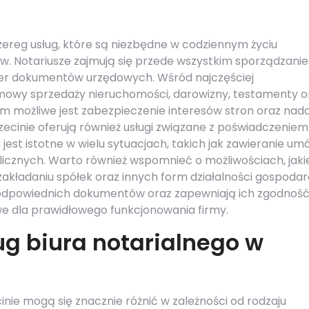
szereg usług, które są niezbędne w codziennym życiu
w. Notariusze zajmują się przede wszystkim sporządzani
ter dokumentów urzędowych. Wśród najczęściej
mowy sprzedaży nieruchomości, darowizny, testamenty o
 możliwe jest zabezpieczenie interesów stron oraz nad
zecinie oferują również usługi związane z poświadczeniem
st istotne w wielu sytuacjach, takich jak zawieranie um
blicznych. Warto również wspomnieć o możliwościach, jaki
 zakładaniu spółek oraz innych form działalności gospodar
odpowiednich dokumentów oraz zapewniają ich zgodność
e dla prawidłowego funkcjonowania firmy.
ug biura notarialnego w
inie mogą się znacznie różnić w zależności od rodzaju