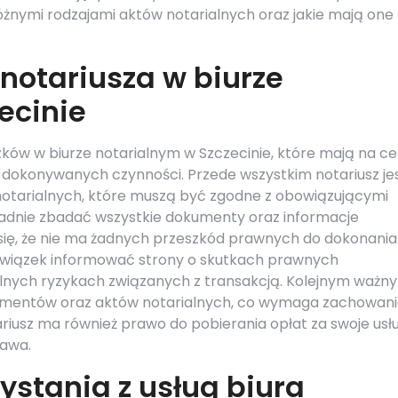
różnymi rodzajami aktów notarialnych oraz jakie mają one
 notariusza w biurze
ecinie
zków w biurze notarialnym w Szczecinie, które mają na ce
okonywanych czynności. Przede wszystkim notariusz je
notarialnych, które muszą być zgodne z obowiązującymi
ładnie zbadać wszystkie dokumenty oraz informacje
się, że nie ma żadnych przeszkód prawnych do dokonania
bowiązek informować strony o skutkach prawnych
nych ryzykach związanych z transakcją. Kolejnym ważn
mentów oraz aktów notarialnych, co wymaga zachowan
ariusz ma również prawo do pobierania opłat za swoje usłu
rawa.
zystania z usług biura