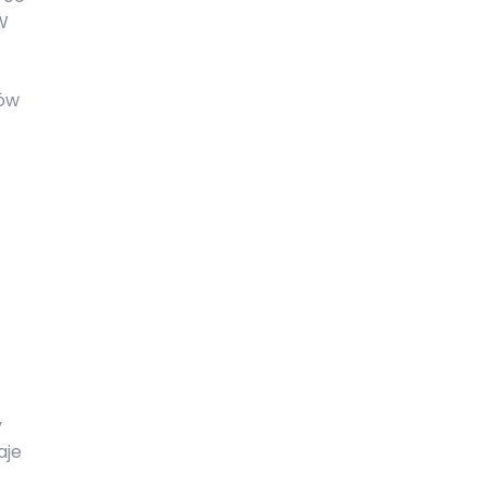
W
gów
y
aje