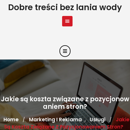
Skip
Dobre treści bez lania wody
to
content
Jakie są koszta związane z pozycjonow
aniem stron?
Home
Marketing I Reklama
Usługi
Jakie
/
,
/
Są Koszta Związane Z Pozycjonowaniem Stron?