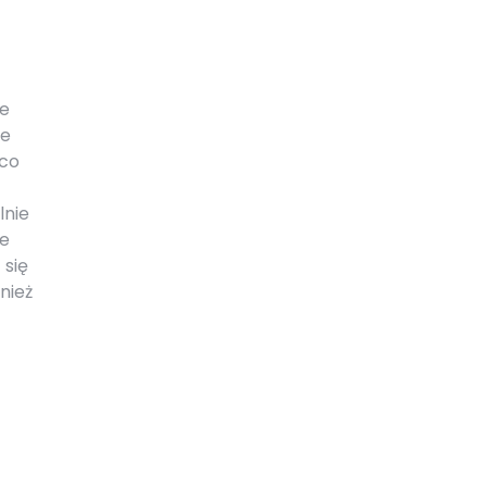
re
ne
 co
lnie
le
 się
nież