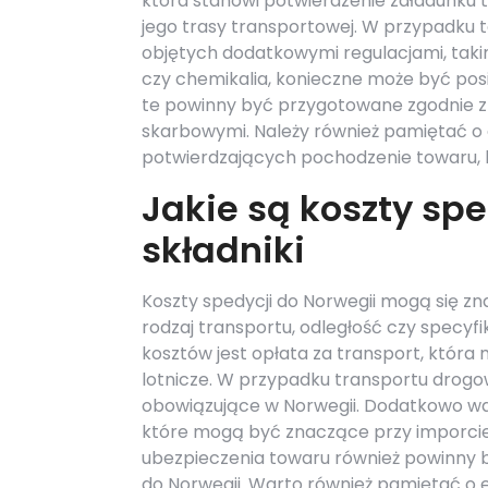
która stanowi potwierdzenie załadunku 
jego trasy transportowej. W przypadku
objętych dodatkowymi regulacjami, taki
czy chemikalia, konieczne może być po
te powinny być przygotowane zgodnie 
skarbowymi. Należy również pamiętać
potwierdzających pochodzenie towaru, 
Jakie są koszty spe
składniki
Koszty spedycji do Norwegii mogą się zna
rodzaj transportu, odległość czy spec
kosztów jest opłata za transport, któr
lotnicze. W przypadku transportu drogo
obowiązujące w Norwegii. Dodatkowo wa
które mogą być znaczące przy imporcie
ubezpieczenia towaru również powinny 
do Norwegii. Warto również pamiętać o