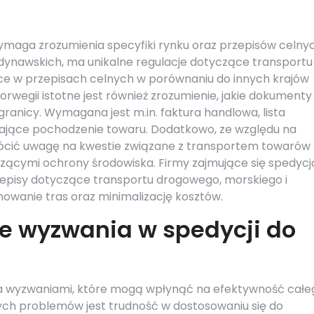
ymaga zrozumienia specyfiki rynku oraz przepisów celnyc
dynawskich, ma unikalne regulacje dotyczące transportu
ce w przepisach celnych w porównaniu do innych krajów
rwegii istotne jest również zrozumienie, jakie dokumenty
nicy. Wymagana jest m.in. faktura handlowa, lista
jące pochodzenie towaru. Dodatkowo, ze względu na
rócić uwagę na kwestie związane z transportem towarów
zącymi ochrony środowiska. Firmy zajmujące się spedycj
zepisy dotyczące transportu drogowego, morskiego i
nowanie tras oraz minimalizację kosztów.
ze wyzwania w spedycji do
oma wyzwaniami, które mogą wpłynąć na efektywność całe
ych problemów jest trudność w dostosowaniu się do