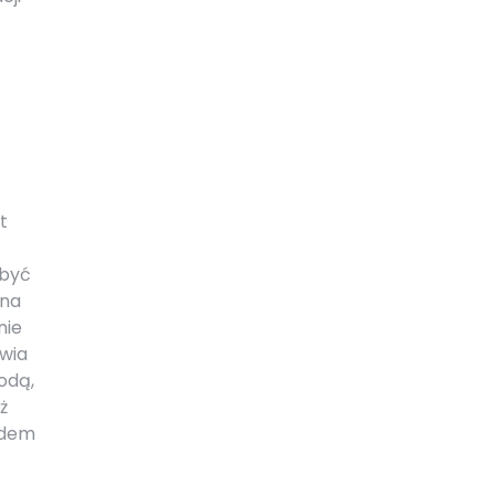
t
 być
 na
nie
iwia
odą,
ż
ędem