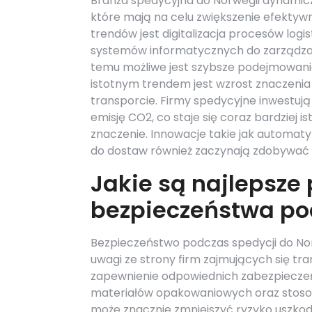
Branża spedycyjna do Norwegii dynamicz
które mają na celu zwiększenie efektyw
trendów jest digitalizacja procesów log
systemów informatycznych do zarządzan
temu możliwe jest szybsze podejmowanie
istotnym trendem jest wzrost znaczeni
transporcie. Firmy spedycyjne inwestują
emisję CO2, co staje się coraz bardziej
znaczenie. Innowacje takie jak automa
do dostaw również zaczynają zdobywać 
Jakie są najlepsze 
bezpieczeństwa po
Bezpieczeństwo podczas spedycji do No
uwagi ze strony firm zajmujących się t
zapewnienie odpowiednich zabezpieczeń
materiałów opakowaniowych oraz stosow
może znacznie zmniejszyć ryzyko uszko