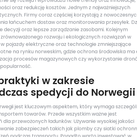
nie się rozwija i wprowadza nowe trendy oraz innowacje,
ności oraz redukcję kosztów. Jednym z najważniejszych
istycznych. Firmy coraz częściej korzystają z nowoczesny
ia łańcuchem dostaw oraz monitorowania przesyłek. Dz
 decyzji oraz lepsze zarządzanie zasobami. Kolejnym
a zrównoważonego rozwoju i ekologicznych rozwiązań w
 w pojazdy elektryczne oraz technologie zmniejszające
 istotne na rynku norweskim, gdzie ochrona środowiska ma
tyzacja procesów magazynowych czy wykorzystanie dron
popularność.
praktyki w zakresie
dczas spedycji do Norwegii
rwegii jest kluczowym aspektem, który wymaga szczegól
ransportem towarów. Przede wszystkim ważne jest
 dla przewożonych ładunków. Używanie wysokiej jakości
anie zabezpieczeń takich jak plomby czy siatki ochron
dzeń podczas transportu. Ponadto warto inwestować w