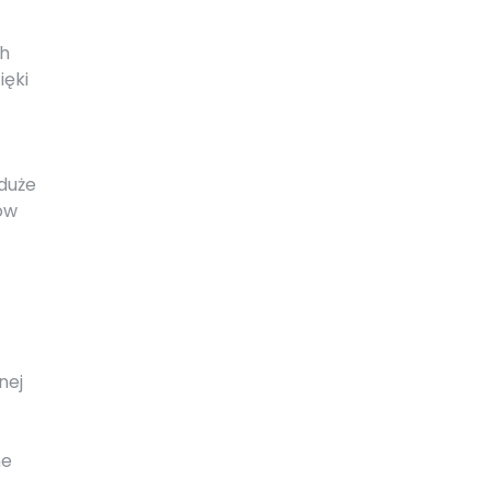
ch
ięki
 duże
ów
nej
ne