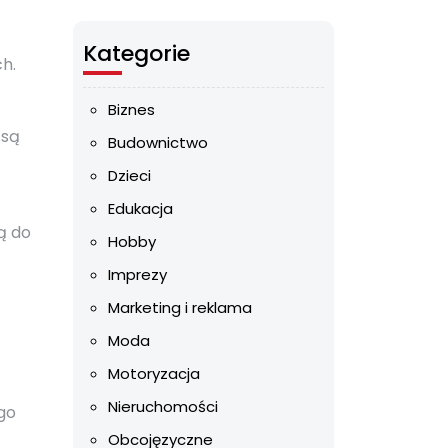
Kategorie
h.
Biznes
 są
Budownictwo
Dzieci
Edukacja
ą do
Hobby
Imprezy
Marketing i reklama
Moda
Motoryzacja
Nieruchomości
go
Obcojęzyczne