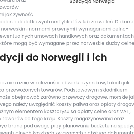
towaru oraz
Spedycja Norwegia
 towarów
mi jak żywność
siadanie dodatkowych certyfikatów lub zezwoleń. Dokum
z norweskimi normami prawnymi i wymaganiami celno-
 o ewentualnych umowach handlowych oraz dokumentach
które mogą być wymagane przez norweskie służby celne
dycji do Norwegii i ich
cznie różnić w zależności od wielu czynników, takich jak
yfika przewożonych towarów. Podstawowym składnikiem
a może obejmować zarówno przewozy drogowe, morskie jak
wego należy uwzględnić koszty paliwa oraz opłaty drogo
żnym elementem kosztorysu są opłaty celne oraz VAT,
 towarów do tego kraju. Koszty magazynowania oraz
być brane pod uwagę przy planowaniu budżetu na spedyc
 ewentualnych kosztach związanych z obsługą dokumenta