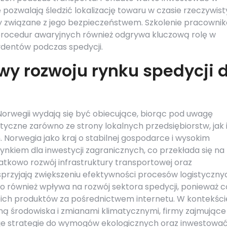
pozwalają śledzić lokalizację towaru w czasie rzeczywis
 związane z jego bezpieczeństwem. Szkolenie pracowni
procedur awaryjnych również odgrywa kluczową rolę w
ydentów podczas spedycji.
wy rozwoju rynku spedycji 
Norwegii wydają się być obiecujące, biorąc pod uwagę
tyczne zarówno ze strony lokalnych przedsiębiorstw, jak 
orwegia jako kraj o stabilnej gospodarce i wysokim
rynkiem dla inwestycji zagranicznych, co przekłada się na
atkowo rozwój infrastruktury transportowej oraz
sprzyjają zwiększeniu efektywności procesów logistyczny
o również wpływa na rozwój sektora spedycji, ponieważ c
woich produktów za pośrednictwem internetu. W kontekści
 środowiska i zmianami klimatycznymi, firmy zajmujące 
je strategie do wymogów ekologicznych oraz inwestowa