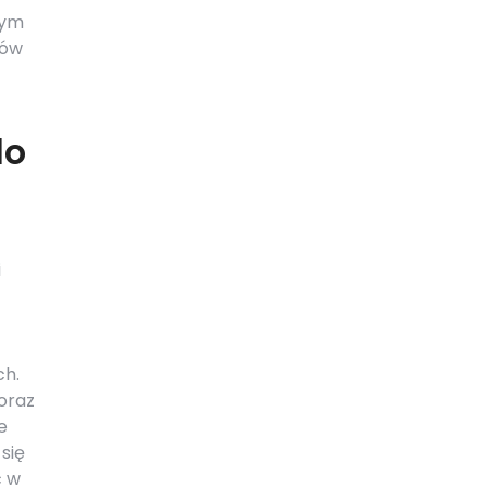
tym
ków
do
i
ch.
oraz
e
się
ć w