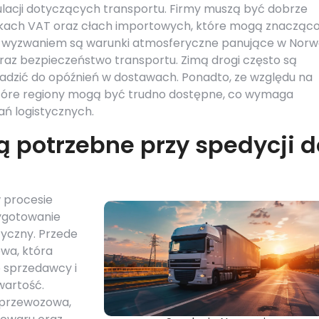
lacji dotyczących transportu. Firmy muszą być dobrze
ach VAT oraz cłach importowych, które mogą znacząc
m wyzwaniem są warunki atmosferyczne panujące w Norwe
az bezpieczeństwo transportu. Zimą drogi często są
adzić do opóźnień w dostawach. Ponadto, ze względu na
które regiony mogą być trudno dostępne, co wymaga
ań logistycznych.
 potrzebne przy spedycji d
 procesie
zygotowanie
tyczny. Przede
owa, która
 sprzedawcy i
wartość.
 przewozowa,