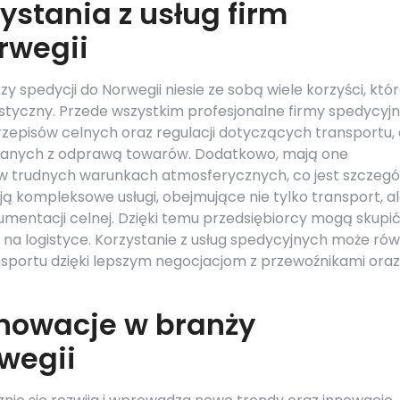
zystania z usług firm
rwegii
y spedycji do Norwegii niesie ze sobą wiele korzyści, któ
styczny. Przede wszystkim profesjonalne firmy spedycyj
zepisów celnych oraz regulacji dotyczących transportu,
zanych z odprawą towarów. Dodatkowo, mają one
 w trudnych warunkach atmosferycznych, co jest szczegó
ują kompleksowe usługi, obejmujące nie tylko transport, a
entacji celnej. Dzięki temu przedsiębiorcy mogą skupić
e na logistyce. Korzystanie z usług spedycyjnych może rów
nsportu dzięki lepszym negocjacjom z przewoźnikami oraz
innowacje w branży
wegii