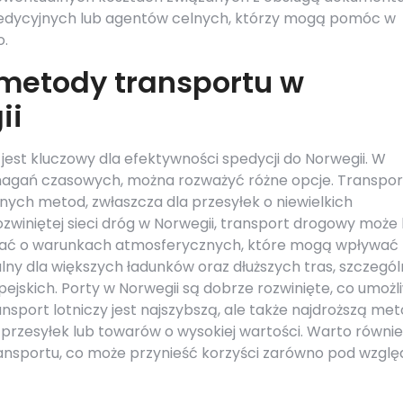
pedycyjnych lub agentów celnych, którzy mogą pomóc w
o.
 metody transportu w
ii
est kluczowy dla efektywności spedycji do Norwegii. W
magań czasowych, można rozważyć różne opcje. Transpor
anych metod, zwłaszcza dla przesyłek o niewielkich
ozwiniętej sieci dróg w Norwegii, transport drogowy może
iętać o warunkach atmosferycznych, które mogą wpływać
lny dla większych ładunków oraz dłuższych tras, szczegól
jskich. Porty w Norwegii są dobrze rozwinięte, co umożl
nsport lotniczy jest najszybszą, ale także najdroższą met
przesyłek lub towarów o wysokiej wartości. Warto równie
nsportu, co może przynieść korzyści zarówno pod wzgl