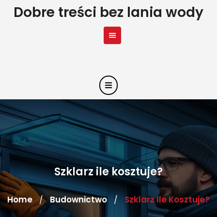
Skip
Dobre treści bez lania wody
to
content
Szklarz ile kosztuje?
Home
Budownictwo
Szklarz Ile Kosztuje?
/
/