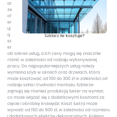
ar
ze
of
er
uj
ą
Szklarz ile kosztuje?
sz
er
oki zakres usług, a ich ceny mogą się znacznie
różnić w zależności od rodzaju wykonywanej
pracy. Do najpopularniejszych usług należy
wymiana szyb w oknach oraz drzwiach, która
może kosztować od 100 do 300 zł w zależności od
rodzaju szkła i trudności montażu. Szklarze
zajmują się również produkcją luster na wymiar,
co może wiązać się z dodatkowymi kosztami za
cięcie i obróbkę krawędzi. Koszt lustra może
wynosić od 150 do 500 zł, w zależności od rozmiaru
i dodatkowych efektów dekoracyjnych. Kolejną