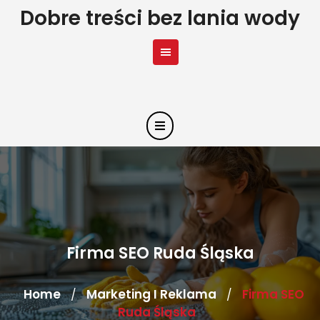
Skip
Dobre treści bez lania wody
to
content
Firma SEO Ruda Śląska
Home
Marketing I Reklama
Firma SEO
/
/
Ruda Śląska