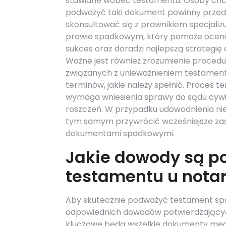
stawiane wobec testamentu. Osoby ch
podważyć taki dokument powinny przed
skonsultować się z prawnikiem specjaliz
prawie spadkowym, który pomoże oceni
sukces oraz doradzi najlepszą strategię d
Ważne jest również zrozumienie proced
związanych z unieważnieniem testament
terminów, jakie należy spełnić. Proces t
wymaga wniesienia sprawy do sądu cywi
roszczeń. W przypadku udowodnienia nie
tym samym przywrócić wcześniejsze zasa
dokumentami spadkowymi.
Jakie dowody są p
testamentu u notar
Aby skutecznie podważyć testament spo
odpowiednich dowodów potwierdzającyc
kluczowe będą wszelkie dokumenty med