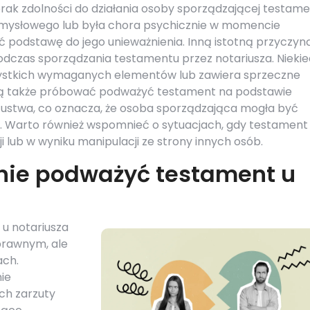
ak zdolności do działania osoby sporządzającej testame
 umysłowego lub była chora psychicznie w momencie
 podstawę do jego unieważnienia. Inną istotną przyczyn
dczas sporządzania testamentu przez notariusza. Nieki
szystkich wymaganych elementów lub zawiera sprzeczne
ą także próbować podważyć testament na podstawie
ustwa, co oznacza, że osoba sporządzająca mogła być
i. Warto również wspomnieć o sytuacjach, gdy testament
lub w wyniku manipulacji ze strony innych osób.
nie podważyć testament u
u notariusza
rawnym, ale
ach.
ie
ch zarzuty