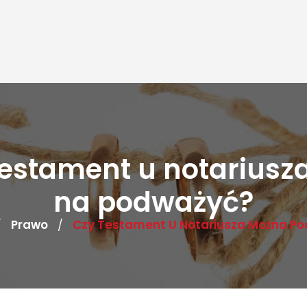
testament u notariusz
na podważyć?
Prawo
Czy Testament U Notariusza Można P
/
/