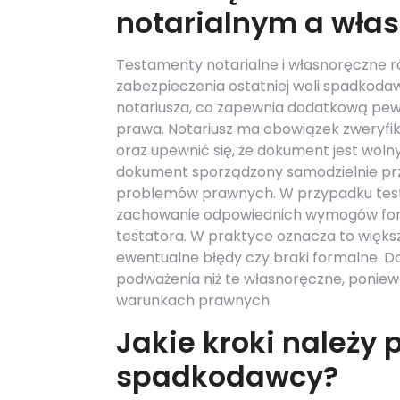
notarialnym a wła
Testamenty notarialne i własnoręczne r
zabezpieczenia ostatniej woli spadkoda
notariusza, co zapewnia dodatkową pewn
prawa. Notariusz ma obowiązek zweryfi
oraz upewnić się, że dokument jest woln
dokument sporządzony samodzielnie prze
problemów prawnych. W przypadku tes
zachowanie odpowiednich wymogów forma
testatora. W praktyce oznacza to więk
ewentualne błędy czy braki formalne. D
podważenia niż te własnoręczne, ponie
warunkach prawnych.
Jakie kroki należy 
spadkodawcy?