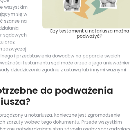
cące
e wszystkim
ującym się w
ć szanse na
ziałania.
Czy testament u notariusza można
ur sądowych
podważyć?
u oraz
en zazwyczaj
lnego i przedstawienia dowodów na poparcie swoich
ważności testamentu sąd może orzec o jego unieważnieni
dy dziedziczenia zgodnie z ustawą lub innymi ważnymi
otrzebne do podważenia
iusza?
rządzony u notariusza, konieczne jest zgromadzenie
h zarzuty wobec tego dokumentu. Przede wszystkim
yczne potwierdzające stan zdrowia osoby sporządzając