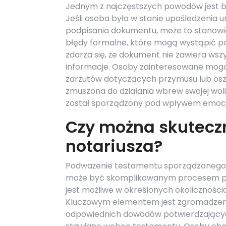
Jednym z najczęstszych powodów jest br
Jeśli osoba była w stanie upośledzenia
podpisania dokumentu, może to stanowić
błędy formalne, które mogą wystąpić po
zdarza się, że dokument nie zawiera w
informacje. Osoby zainteresowane mog
zarzutów dotyczących przymusu lub osz
zmuszona do działania wbrew swojej wol
został sporządzony pod wpływem emocji 
Czy można skutecz
notariusza?
Podważenie testamentu sporządzonego 
może być skomplikowanym procesem p
jest możliwe w określonych okoliczności
Kluczowym elementem jest zgromadzen
odpowiednich dowodów potwierdzający