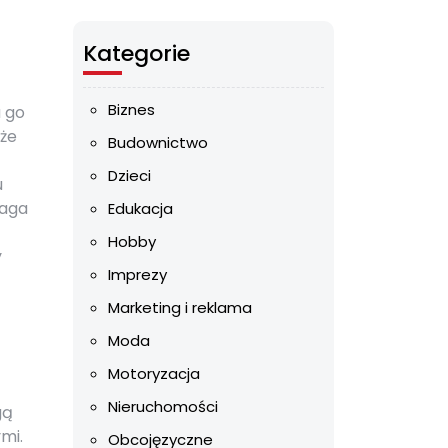
Kategorie
Biznes
a go
oże
Budownictwo
Dzieci
u
maga
Edukacja
Hobby
y
Imprezy
Marketing i reklama
Moda
Motoryzacja
Nieruchomości
gą
mi.
Obcojęzyczne