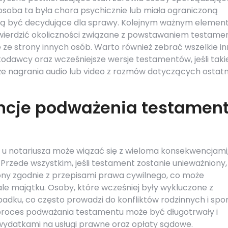
 osoba ta była chora psychicznie lub miała ograniczoną
ogą być decydujące dla sprawy. Kolejnym ważnym eleme
wierdzić okoliczności związane z powstawaniem testame
 ze strony innych osób. Warto również zebrać wszelkie i
dawcy oraz wcześniejsze wersje testamentów, jeśli taki
e nagrania audio lub video z rozmów dotyczących ostatn
ncje podważenia testamen
 notariusza może wiązać się z wieloma konsekwencjami
Przede wszystkim, jeśli testament zostanie unieważniony,
ny zgodnie z przepisami prawa cywilnego, co może
le majątku. Osoby, które wcześniej były wykluczone z
adku, co często prowadzi do konfliktów rodzinnych i sp
proces podważania testamentu może być długotrwały i
wydatkami na usługi prawne oraz opłaty sądowe.