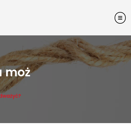
a moż
odważyć?