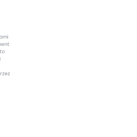
sami
ment
to
i
rzez