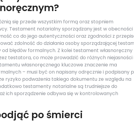
snoręcznym?
óżnią się przede wszystkim formą oraz stopniem
wcy. Testament notarialny sporządzany jest w obecności
ość co do jego autentyczności oraz zgodności z przepi
kować zdolność do działania osoby sporządzającej testa
y od błędów formalnych. Z kolei testament własnoręczny 
z testatora, co może prowadzić do różnych niejasności 
tamentu własnoręcznego kluczowe znaczenie ma
lnych – musi być on napisany odręcznie i podpisany p
sze ryzyko podważenia takiego dokumentu ze względu na
odatkowo testamenty notarialne są trudniejsze do
waż ich sporządzenie odbywa się w kontrolowanych
podjąć po śmierci