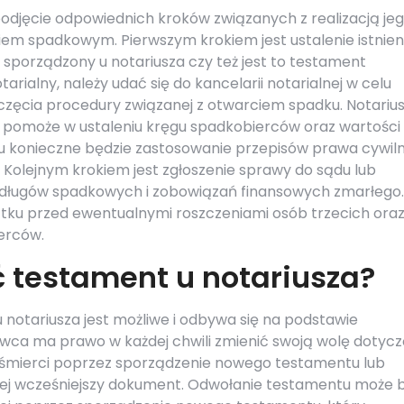
odjęcie odpowiednich kroków związanych z realizacją je
iem spadkowym. Pierwszym krokiem jest ustalenie istnien
 sporządzony u notariusza czy też jest to testament
tarialny, należy udać się do kancelarii notarialnej w celu
zęcia procedury związanej z otwarciem spadku. Notariu
pomoże w ustaleniu kręgu spadkobierców oraz wartości
 konieczne będzie zastosowanie przepisów prawa cywil
Kolejnym krokiem jest zgłoszenie sprawy do sądu lub
h długów spadkowych i zobowiązań finansowych zmarłego.
tku przed ewentualnymi roszczeniami osób trzecich ora
erców.
 testament u notariusza?
otariusza jest możliwe i odbywa się na podstawie
ca ma prawo w każdej chwili zmienić swoją wolę dotyc
śmierci poprzez sporządzenie nowego testamentu lub
ej wcześniejszy dokument. Odwołanie testamentu może 