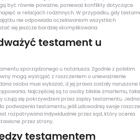
ogą być równie poważne, ponieważ konflikty dotyczące
apięć w relacjach rodzinnych. W przypadku, gdy testam
majątku nie odpowiada oczekiwaniom wszystkich
tać się jeszcze bardziej skomplikowana.
dważyć testament u
amentu sporządzonego u notariusza. Zgodnie z polskim
awny mogą wystąpić z roszczeniem o unieważnienie
ana osoba musi wykazać, iż jej prawa zostały naruszone 
ępowania. Najczęściej są to osoby bliskie zmarłemu, takie
rzy czują się pokrzywdzeni przez zapisy testamentu. Jedn
 podważenia testamentu, jeśli udowodnią swoje roszcze
jest rozpatrywana indywidualnie przez sąd, który ocenia
tawione przez strony.
między testamentem