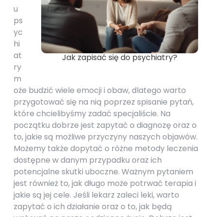
u
ps
yc
hi
at
Jak zapisać się do psychiatry?
ry
m
oże budzić wiele emocji i obaw, dlatego warto
przygotować się na nią poprzez spisanie pytań,
które chcielibyśmy zadać specjaliście. Na
początku dobrze jest zapytać o diagnozę oraz o
to, jakie są możliwe przyczyny naszych objawów.
Możemy także dopytać o różne metody leczenia
dostępne w danym przypadku oraz ich
potencjalne skutki uboczne. Ważnym pytaniem
jest również to, jak długo może potrwać terapia i
jakie są jej cele. Jeśli lekarz zaleci leki, warto
zapytać o ich działanie oraz o to, jak będą