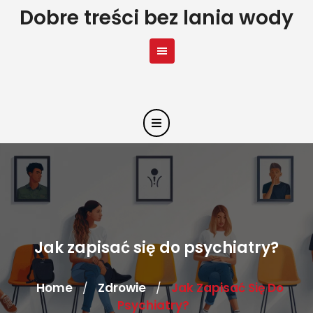
Skip
Dobre treści bez lania wody
to
content
Jak zapisać się do psychiatry?
Home
Zdrowie
Jak Zapisać Się Do
/
/
Psychiatry?