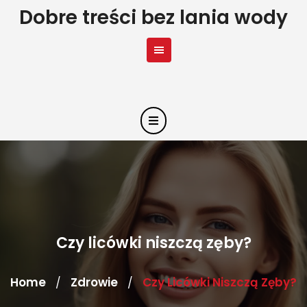
Skip
Dobre treści bez lania wody
to
content
Czy licówki niszczą zęby?
Home
Zdrowie
Czy Licówki Niszczą Zęby?
/
/