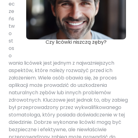
ec
ze
ńs
tw
o
st
Czy licówki niszczą zęby?
os
o
wania licówek jest jednym z najważniejszych
aspektów, które należy rozważyć przed ich
założeniem. Wiele osób obawia się, że proces
aplikacji może prowadzić do uszkodzenia
naturalnych zębów lub innych problemów
zdrowotnych. Kluczowe jest jednak to, aby zabieg
był przeprowadzony przez wykwalifikowanego
stomatologa, który posiada doświadczenie w tej
dziedzinie. Dobrze wykonane licówki mogą być
bezpieczne i efektywne, ale niewłaściwie
przeprowadzony zabieg może prowadzić do