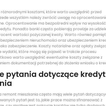
z różnorodnymi kosztami, które warto uwzględnić przed
 Przede wszystkim należy zwrócić uwagę na oprocentowani
enne. Oprocentowanie ma bezpośredni wpływ na wysokość
edytu. Ponadto banki często pobierają prowizje za udziel
procent wartości pożyczanej kwoty. Warto również pamię
bezpieczeniem nieruchomości oraz ubezpieczeniem kred
ko zabezpieczenie. Koszty notarialne oraz opłaty związ
e wydatki, które mogą się pojawić w trakcie procesu
atkowo warto uwzględnić ewentualne koszty związane z
iem dokumentacji potrzebnej do złożenia wniosku o kred
ze pytania dotyczące kredy
nia
na remont mieszkania często mają wiele pytań dotycząc
awanych pytań jest to, jakie prace można sfinansować z
ię, czy możliwe jest pokrycie kosztów nie tylko drobnych