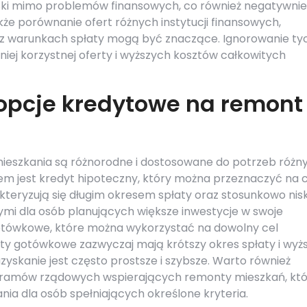
oski mimo problemów finansowych, co również negatywnie
że porównanie ofert różnych instytucji finansowych,
z warunkach spłaty mogą być znaczące. Ignorowanie ty
j korzystnej oferty i wyższych kosztów całkowitych
 opcje kredytowe na remont
eszkania są różnorodne i dostosowane do potrzeb różn
iem jest kredyt hipoteczny, który można przeznaczyć na 
teryzują się długim okresem spłaty oraz stosunkowo nis
ymi dla osób planujących większe inwestycje w swoje
gotówkowe, które można wykorzystać na dowolny cel
y gotówkowe zazwyczaj mają krótszy okres spłaty i wyż
zyskanie jest często prostsze i szybsze. Warto również
ogramów rządowych wspierających remonty mieszkań, kt
nia dla osób spełniających określone kryteria.