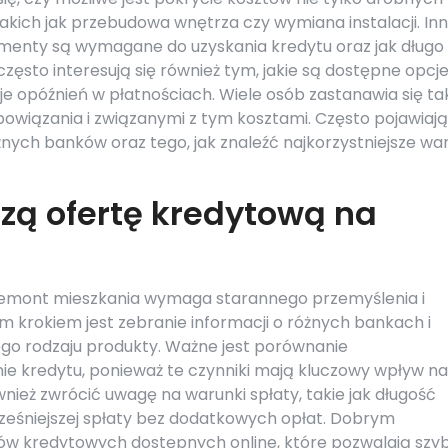
 takich jak przebudowa wnętrza czy wymiana instalacji. I
umenty są wymagane do uzyskania kredytu oraz jak długo
często interesują się również tym, jakie są dostępne opcj
je opóźnień w płatnościach. Wiele osób zastanawia się ta
bowiązania i związanymi z tym kosztami. Często pojawiają
ych banków oraz tego, jak znaleźć najkorzystniejsze wa
zą ofertę kredytową na
 remont mieszkania wymaga starannego przemyślenia i
m krokiem jest zebranie informacji o różnych bankach i
ego rodzaju produkty. Ważne jest porównanie
nie kredytu, ponieważ te czynniki mają kluczowy wpływ na
nież zwrócić uwagę na warunki spłaty, takie jak długość
ześniejszej spłaty bez dodatkowych opłat. Dobrym
rów kredytowych dostępnych online, które pozwalają szy