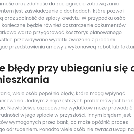
samość oraz zdolność do zaciągnięcia zobowiązania
ntem jest zaświadczenie o dochodach, które pozwoli
ą oraz zdolność do spłaty kredytu. W przypadku osób
 konieczne będzie również dostarczenie dokumentów
datkowo warto przygotować kosztorys planowanego
zystkie przewidywane wydatki związane z pracami
ać przedstawienia umowy z wykonawcą robót lub faktur
e błędy przy ubieganiu się 
mieszkania
kania, wiele osób popełnia błędy, które mogą wpłynąć
ansowania. Jednym z najczęstszych problemów jest brak
ac. Niewłaściwe oszacowanie wydatków może prowadzić
udności w jego spłacie w przyszłości. Innym błędem jest
tów wymaganych przez bank, co może opóźnić proces
go odrzuceniem. Ponadto wiele osób nie zwraca uwagi na