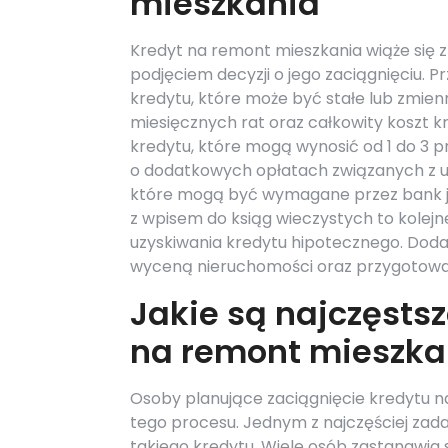
mieszkania
Kredyt na remont mieszkania wiąże się 
podjęciem decyzji o jego zaciągnięciu.
kredytu, które może być stałe lub zmi
miesięcznych rat oraz całkowity koszt kr
kredytu, które mogą wynosić od 1 do 3 
o dodatkowych opłatach związanych z u
które mogą być wymagane przez bank ja
z wpisem do ksiąg wieczystych to kolejn
uzyskiwania kredytu hipotecznego. Dod
wyceną nieruchomości oraz przygotowan
Jakie są najczęsts
na remont mieszka
Osoby planujące zaciągnięcie kredytu 
tego procesu. Jednym z najczęściej zad
takiego kredytu. Wiele osób zastanawia s