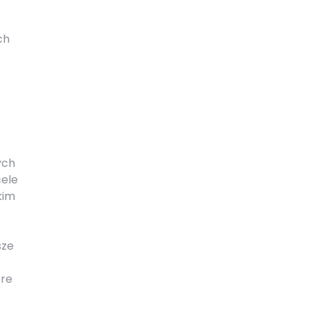
ch
ych
cele
kim
sze
óre