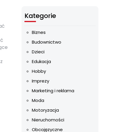
Kategorie
ać
Biznes
yć
Budownictwo
jące
Dzieci
az
Edukacja
Hobby
Imprezy
Marketing i reklama
Moda
Motoryzacja
Nieruchomości
Obcojęzyczne