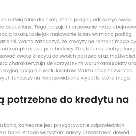
ne rozwiązanie dla osób, które pragną odświeżyć swoje
ce budowlane. Tego rodzaju finansowanie może obejmow
cją lokalu, takie jak malowanie ścian, wymiana podłóg,
 łazienki. Warto zaznaczyć, że kredyty na remont mogą b
k i na kompleksowe przebudowy. Dzięki temu osoby planu
ować kwotę kredytu do swoich potrzeb oraz możliwości
sto charakteryzują się korzystnymi warunkami spłaty or
akcyjną opcją dla wielu klientów. Warto również zwrócić
ych funduszy na nieprzewidziane wydatki, które mogą
ą potrzebne do kredytu na
szkania, konieczne jest przygotowanie odpowiednich
z bank. Przede wszystkim należy przedstawić dowód