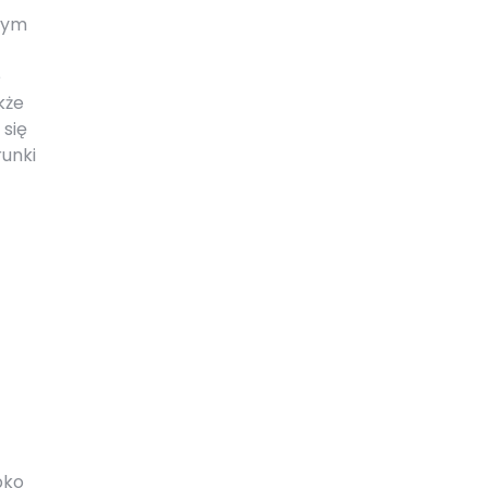
nnym
e
kże
 się
runki
bko