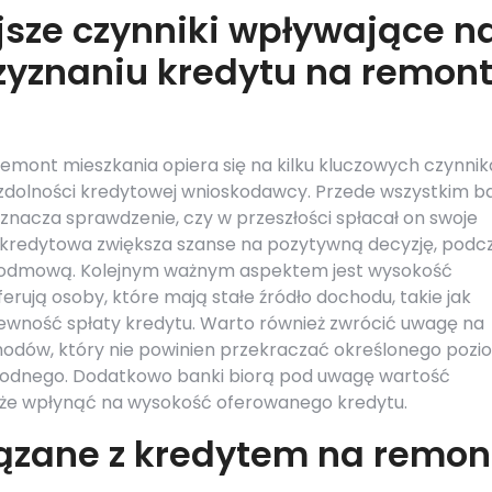
jsze czynniki wpływające n
zyznaniu kredytu na remon
emont mieszkania opiera się na kilku kluczowych czynnik
 zdolności kredytowej wnioskodawcy. Przede wszystkim b
 oznacza sprawdzenie, czy w przeszłości spłacał on swoje
a kredytowa zwiększa szanse na pozytywną decyzję, podc
odmową. Kolejnym ważnym aspektem jest wysokość
erują osoby, które mają stałe źródło dochodu, takie jak
ewność spłaty kredytu. Warto również zwrócić uwagę na
odów, który nie powinien przekraczać określonego pozi
godnego. Dodatkowo banki biorą pod uwagę wartość
 może wpłynąć na wysokość oferowanego kredytu.
iązane z kredytem na remon