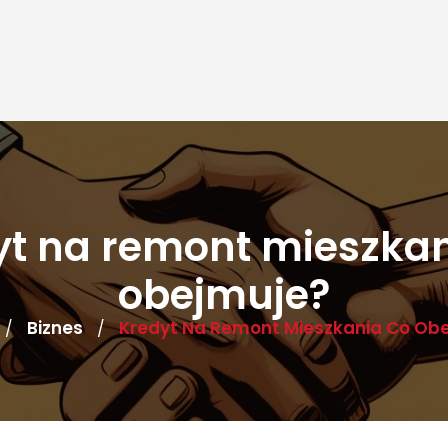
yt na remont mieszkan
obejmuje?
Biznes
Kredyt Na Remont Mieszkania Co Ob
/
/