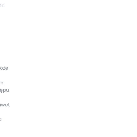
to
może
ym
tępu
awet
a