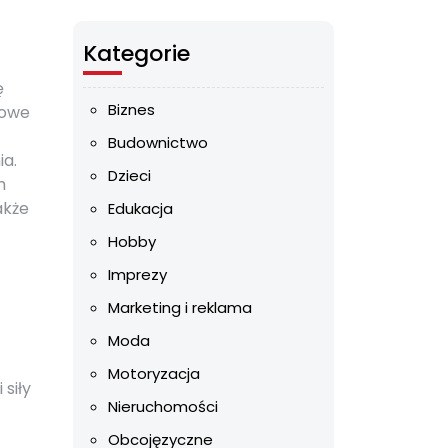
Kategorie
ę
Biznes
wowe
Budownictwo
ia.
Dzieci
m
akże
Edukacja
Hobby
Imprezy
Marketing i reklama
Moda
Motoryzacja
siły
Nieruchomości
Obcojęzyczne