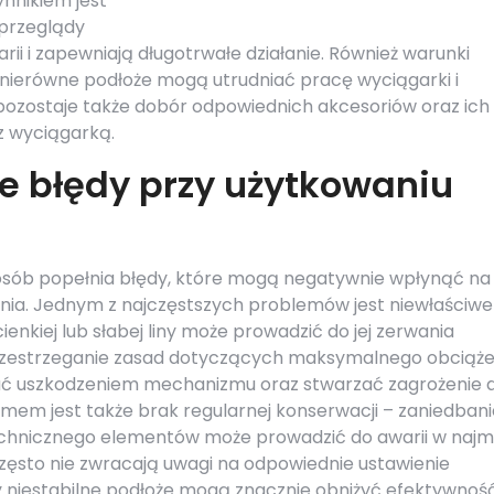
nnikiem jest
 przeglądy
ii i zapewniają długotrwałe działanie. Również warunki
ub nierówne podłoże mogą utrudniać pracę wyciągarki i
 pozostaje także dobór odpowiednich akcesoriów oraz ich
z wyciągarką.
ze błędy przy użytkowaniu
 osób popełnia błędy, które mogą negatywnie wpłynąć na 
nia. Jednym z najczęstszych problemów jest niewłaściwe
cienkiej lub słabej liny może prowadzić do jej zerwania
rzestrzeganie zasad dotyczących maksymalnego obciąże
ać uszkodzeniem mechanizmu oraz stwarzać zagrożenie d
em jest także brak regularnej konserwacji – zaniedbani
chnicznego elementów może prowadzić do awarii w najm
sto nie zwracają uwagi na odpowiednie ustawienie
y niestabilne podłoże mogą znacznie obniżyć efektywnoś