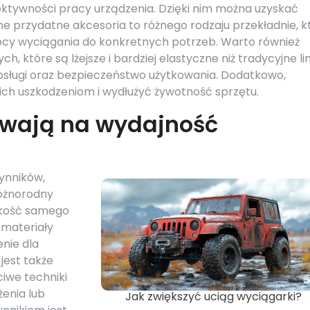
fektywności pracy urządzenia. Dzięki nim można uzyskać
nne przydatne akcesoria to różnego rodzaju przekładnie, k
ocy wyciągania do konkretnych potrzeb. Warto również
, które są lżejsze i bardziej elastyczne niż tradycyjne li
bsługi oraz bezpieczeństwo użytkowania. Dodatkowo,
ich uszkodzeniom i wydłużyć żywotność sprzętu.
ywają na wydajność
ynników,
różnorodny
jakość samego
 materiały
nie dla
est także
iwe techniki
enia lub
Jak zwiększyć uciąg wyciągarki?