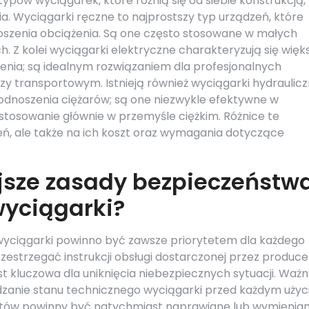
ypów wyciągarek, które różnią się od siebie konstrukcją,
. Wyciągarki ręczne to najprostszy typ urządzeń, które
szenia obciążenia. Są one często stosowane w małych
. Z kolei wyciągarki elektryczne charakteryzują się więk
nia; są idealnym rozwiązaniem dla profesjonalnych
 transportowym. Istnieją również wyciągarki hydraulicz
podnoszenia ciężarów; są one niezwykle efektywne w
stosowanie głównie w przemyśle ciężkim. Różnice te
eń, ale także na ich koszt oraz wymagania dotyczące
jsze zasady bezpieczeństw
wyciągarki?
wyciągarki powinno być zawsze priorytetem dla każdego
zestrzegać instrukcji obsługi dostarczonej przez produce
st kluczowa dla uniknięcia niebezpiecznych sytuacji. Waż
dzanie stanu technicznego wyciągarki przed każdym użyc
entów powinny być natychmiast naprawiane lub wymienian