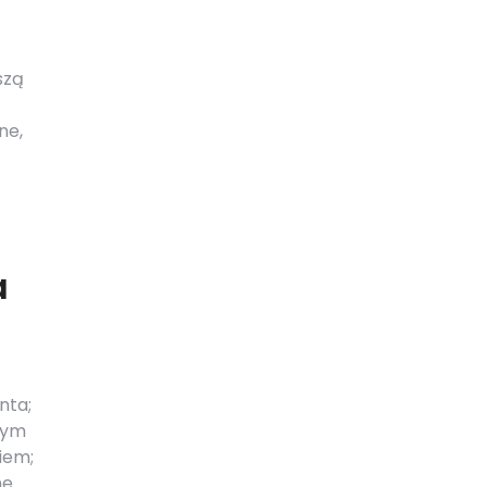
szą
ne,
a
nta;
nym
iem;
e.