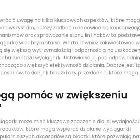
zwrócić uwagę na kilka kluczowych aspektów, które mogą
zede wszystkim, należy zadbać o odpowiednią konserwacj
anizmów oraz sprawdzanie stanu lin i haków to podsta
iągarkę w dobrym stanie. Warto również zainwestować w
ują się większą wytrzymałością i odpornością na uszkodzen
sobu montażu wyciągarki. Ustawienie jej pod odpowiedni
nacząco zwiększyć efektywność działania. Dobrze jest t
soriów, takich jak bloczki czy przekładnie, które mogą
ogą pomóc w zwiększeniu
?
arki może mieć kluczowe znaczenie dla jej wydajności i 
produktów, które mogą wspierać działanie wyciągarki i
ularniejszych akcesoriów są bloczki, które pozwalają na