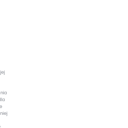
jej
nia
la
e
niej
ć