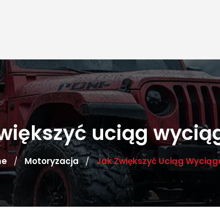
większyć uciąg wycią
me
Motoryzacja
Jak Zwiększyć Uciąg Wyciąg
/
/