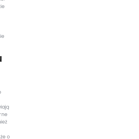
ie
ie
u
o
iają
rne
ież
że o