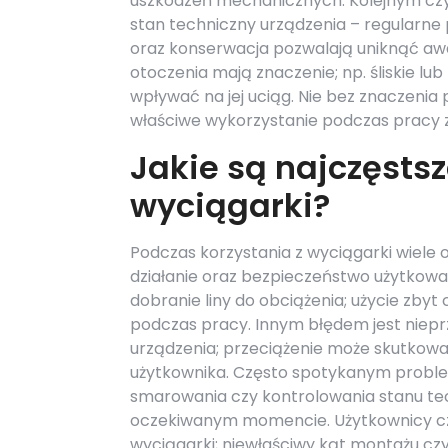
uszkodzeń mechanicznych. Kolejnym czy
stan techniczny urządzenia – regularne
oraz konserwacja pozwalają uniknąć awar
otoczenia mają znaczenie; np. śliskie l
wpływać na jej uciąg. Nie bez znaczenia
właściwe wykorzystanie podczas pracy 
Jakie są najczęsts
wyciągarki?
Podczas korzystania z wyciągarki wiele
działanie oraz bezpieczeństwo użytkowa
dobranie liny do obciążenia; użycie zbyt 
podczas pracy. Innym błędem jest niep
urządzenia; przeciążenie może skutkow
użytkownika. Często spotykanym problem
smarowania czy kontrolowania stanu te
oczekiwanym momencie. Użytkownicy czę
wyciągarki; niewłaściwy kąt montażu cz