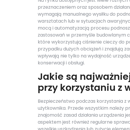
Na rynku dostępnych jest wiele różnych t
przeznaczeniem oraz sposobem działania
wymagają manualnego wysiłku do podno
warsztatach lub w sytuacjach awaryjnych
mocą i automatyzacją procesu podnosze
zastosowań w przemyśle budowlanym czy
które wykorzystują ciśnienie cieczy do 
przypadku dużych obciążeń i znajdują za
wpływają nie tylko na wydajność urządz
konserwacji i obsługi.
Jakie są najważnie
przy korzystaniu z 
Bezpieczeństwo podczas korzystania z 
użytkownika. Przede wszystkim należy pr
znajomość zasad działania urządzenia je
aspektem jest również regularne spraw
wszelkie uszkodzenia lub zużycie elem