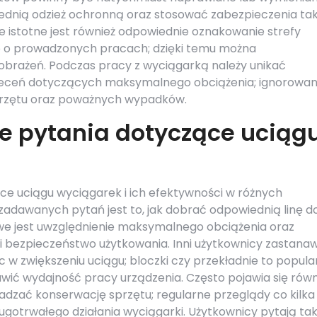
ednią odzież ochronną oraz stosować zabezpieczenia tak
le istotne jest również odpowiednie oznakowanie strefy
b o prowadzonych pracach; dzięki temu można
brażeń. Podczas pracy z wyciągarką należy unikać
zaleceń dotyczących maksymalnego obciążenia; ignorowan
przętu oraz poważnych wypadków.
ze pytania dotyczące uciąg
e uciągu wyciągarek i ich efektywności w różnych
zadawanych pytań jest to, jak dobrać odpowiednią linę d
we jest uwzględnienie maksymalnego obciążenia oraz
ć i bezpieczeństwo użytkowania. Inni użytkownicy zastanaw
 w zwiększeniu uciągu; bloczki czy przekładnie to popula
wić wydajność pracy urządzenia. Często pojawia się równ
wadzać konserwację sprzętu; regularne przeglądy co kilka
ugotrwałego działania wyciągarki. Użytkownicy pytają tak