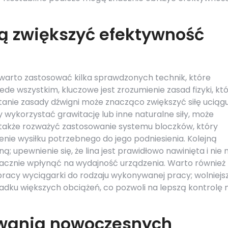
ą zwiększyć efektywność
warto zastosować kilka sprawdzonych technik, które
zede wszystkim, kluczowe jest zrozumienie zasad fizyki, kt
anie zasady dźwigni może znacząco zwiększyć siłę uciągu
 wykorzystać grawitację lub inne naturalne siły, może
t także rozważyć zastosowanie systemu bloczków, który
enie wysiłku potrzebnego do jego podniesienia. Kolejną
ą; upewnienie się, że lina jest prawidłowo nawinięta i nie
znacznie wpłynąć na wydajność urządzenia. Warto również
racy wyciągarki do rodzaju wykonywanej pracy; wolniejs
dku większych obciążeń, co pozwoli na lepszą kontrolę 
żywania nowoczesnych