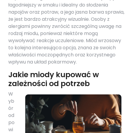
łagodniejszy w smaku i idealny do słodzenia
napojów oraz potraw, a jego jasna barwa sprawia,
że jest bardzo atrakcyjny wizualnie. Osoby z
alergiami powinny zwrócić szczególną uwagę na
rodzaj miodu, ponieważ niektóre mogą
wywoływać reakcje uczuleniowe. Miód wrzosowy
to kolejna interesująca opcja, znana ze swoich
właściwości moczopędnych oraz korzystnego
wpływu na układ pokarmowy.
Jakie miody kupować w
zależności od potrzeb
W
yb
ór
od
po
wi