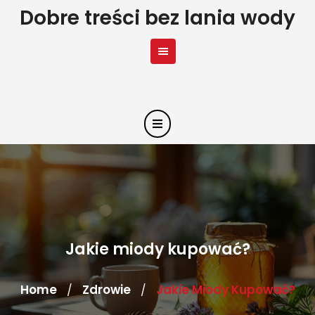
Skip
Dobre treści bez lania wody
to
content
Jakie miody kupować?
Home
Zdrowie
Jakie Miody Kupować?
/
/