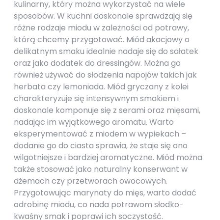
kulinarny, który można wykorzystać na wiele
sposobów. W kuchni doskonale sprawdzają się
różne rodzaje miodu w zależności od potrawy,
którą chcemy przygotować. Miód akacjowy o
delikatnym smaku idealnie nadaje się do sałatek
oraz jako dodatek do dressingów. Można go
również używać do słodzenia napojów takich jak
herbata czy lemoniada. Miód gryczany z kolei
charakteryzuje się intensywnym smakiem i
doskonale komponuje się z serami oraz mięsami,
nadając im wyjątkowego aromatu. Warto
eksperymentować z miodem w wypiekach –
dodanie go do ciasta sprawia, że staje się ono
wilgotniejsze i bardziej aromatyczne. Miód można
także stosować jako naturalny konserwant w
dżemach czy przetworach owocowych.
Przygotowując marynaty do mięs, warto dodać
odrobinę miodu, co nada potrawom słodko-
kwaśny smak i poprawi ich soczystość.