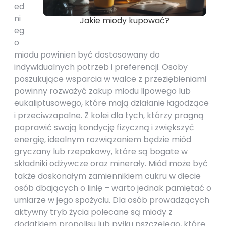
ed
ni
Jakie miody kupować?
eg
o
miodu powinien być dostosowany do
indywidualnych potrzeb i preferencji. Osoby
poszukujące wsparcia w walce z przeziębieniami
powinny rozważyć zakup miodu lipowego lub
eukaliptusowego, które mają działanie łagodzące
i przeciwzapalne. Z kolei dla tych, którzy pragną
poprawić swoją kondycję fizyczną i zwiększyć
energię, idealnym rozwiązaniem będzie miód
gryczany lub rzepakowy, które są bogate w
składniki odżywcze oraz minerały. Miód może być
także doskonałym zamiennikiem cukru w diecie
osób dbających o linię – warto jednak pamiętać o
umiarze w jego spożyciu. Dla osób prowadzących
aktywny tryb życia polecane są miody z
dodatkiem propolisu lub pyłku pszczelego, które