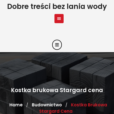
Skip
Dobre treści bez lania wody
to
content
Kostka brukowa Stargard cena
Home
Budownictwo
Kostka Brukowa
/
/
Stargard Cena