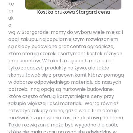
kę
br
Kostka brukowa Stargard cena
uk
o
wą w Stargardzie, mamy do wyboru wiele miejsc i
opcji zakupu. Najpopularniejszym rozwiązaniem
są sklepy budowlane oraz centra ogrodnicze,
które oferują szeroki asortyment kostek różnych
producentów. W takich miejscach można nie
tylko zobaczyć produkty na żywo, ale także
skonsultować się z pracownikami, którzy pomogą
w doborze odpowiedniego materiału do naszych
potrzeb. Inną opcją są hurtownie budowlane,
które często oferują korzystniejsze ceny przy
zakupie większej ilości materiału. Warto również
rozważyć zakupy online, gdzie wiele firm oferuje
możliwość zamówienia kostki z dostawą do domu.
Takie rozwiązanie może być wygodne dla osób,
które nie mają czasu na osobiste odwiedziny w