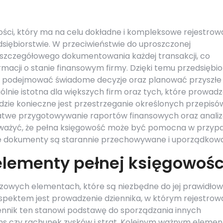
ci, który ma na celu dokładne i kompleksowe rejestrow
siębiorstwie. W przeciwieństwie do uproszczonej
szczegółowego dokumentowania każdej transakcji, co
macji o stanie finansowym firmy. Dzięki temu przedsiębi
, podejmować świadome decyzje oraz planować przyszłe
ólnie istotna dla większych firm oraz tych, które prowad
dzie konieczne jest przestrzeganie określonych przepisó
łatwe przygotowywanie raportów finansowych oraz anali
auważyć, że pełna księgowość może być pomocna w przyp
ie dokumenty są starannie przechowywane i uporządkow
elementy pełnej księgowośc
uczowych elementach, które są niezbędne do jej prawidło
aspektem jest prowadzenie dziennika, w którym rejestro
ennik ten stanowi podstawę do sporządzania innych
ans czy rachunek zysków i strat. Kolejnym ważnym eleme