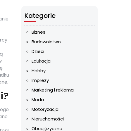
Kategorie
anie
Biznes
orcy
Budownictwo
Dzieci
zą
w
Edukacja
zę
Hobby
adku
Imprezy
ane.
Marketing i reklama
i?
Moda
wego
Motoryzacja
wane
Nieruchomości
Obcojęzyczne
ntem