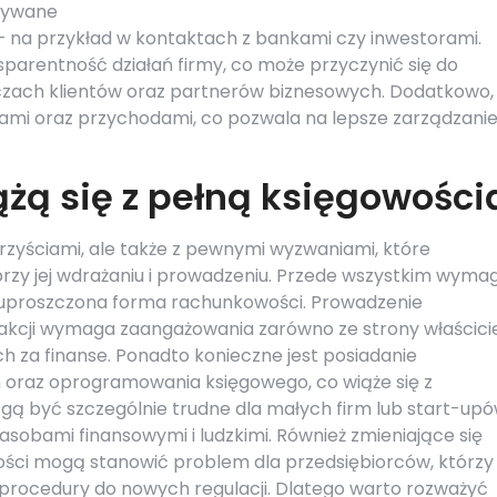
tywane
 – na przykład w kontaktach z bankami czy inwestorami.
parentność działań firmy, co może przyczynić się do
zach klientów oraz partnerów biznesowych. Dodatkowo,
ami oraz przychodami, co pozwala na lepsze zarządzani
żą się z pełną księgowości
orzyściami, ale także z pewnymi wyzwaniami, które
rzy jej wdrażaniu i prowadzeniu. Przede wszystkim wyma
ż uproszczona forma rachunkowości. Prowadzenie
sakcji wymaga zaangażowania zarówno ze strony właścici
ch za finanse. Ponadto konieczne jest posiadanie
 oraz oprogramowania księgowego, co wiąże się z
ą być szczególnie trudne dla małych firm lub start-upó
sobami finansowymi i ludzkimi. Również zmieniające się
ci mogą stanowić problem dla przedsiębiorców, którzy
rocedury do nowych regulacji. Dlatego warto rozważyć