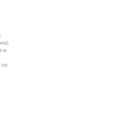
t
ować
i w
i
 na