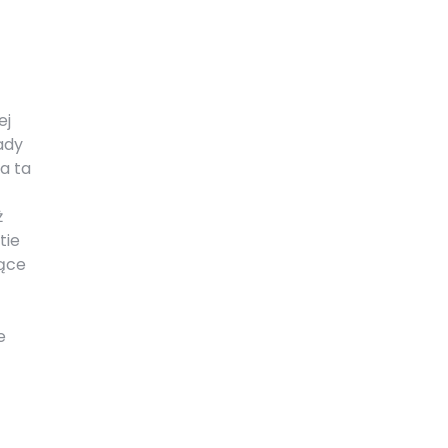
ej
ady
a ta
ż
tie
zące
e