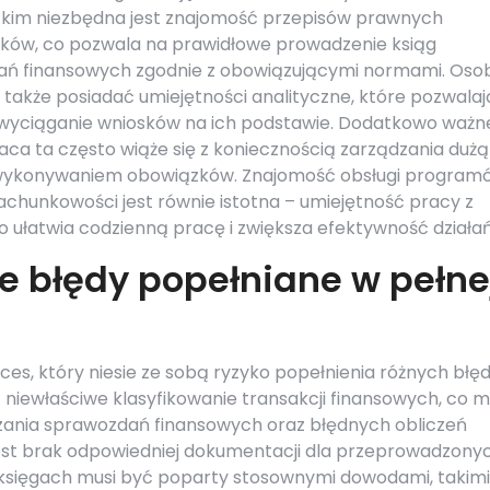
stkim niezbędna jest znajomość przepisów prawnych
ków, co pozwala na prawidłowe prowadzenie ksiąg
ań finansowych zgodnie z obowiązującymi normami. Oso
także posiadać umiejętności analityczne, które pozwalaj
 wyciąganie wniosków na ich podstawie. Dodatkowo ważn
aca ta często wiąże się z koniecznością zarządzania dużą
 wykonywaniem obowiązków. Znajomość obsługi program
unkowości jest równie istotna – umiejętność pracy z
atwia codzienną pracę i zwiększa efektywność działań
ze błędy popełniane w pełne
es, który niesie ze sobą ryzyko popełnienia różnych błę
niewłaściwe klasyfikowanie transakcji finansowych, co 
ania sprawozdań finansowych oraz błędnych obliczeń
st brak odpowiedniej dokumentacji dla przeprowadzony
księgach musi być poparty stosownymi dowodami, takimi