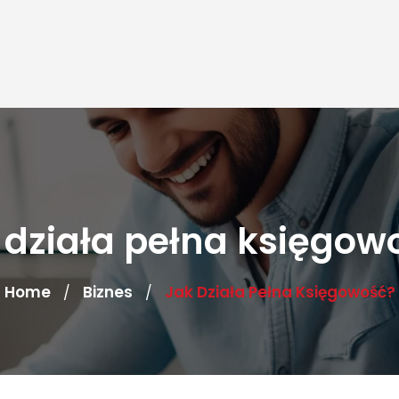
 działa pełna księgow
Home
Biznes
Jak Działa Pełna Księgowość?
/
/