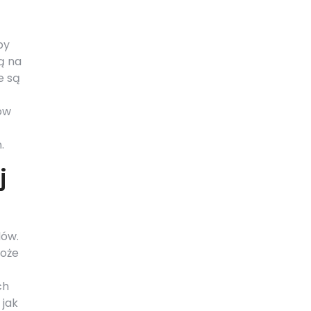
by
ą na
e są
ów
.
j
dów.
może
ch
 jak