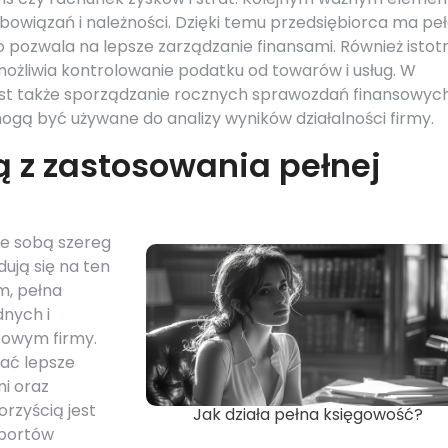
bowiązań i należności. Dzięki temu przedsiębiorca ma pe
pozwala na lepsze zarządzanie finansami. Również istot
możliwia kontrolowanie podatku od towarów i usług. W
est także sporządzanie rocznych sprawozdań finansowych
ą być używane do analizy wyników działalności firmy.
ą z zastosowania pełnej
ze sobą szereg
dują się na ten
m, pełna
nych i
sowym firmy.
ać lepsze
i oraz
orzyścią jest
Jak działa pełna księgowość?
aportów