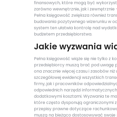
finansowych, które mogą być wykorzys
zarówno wewnętrznie, jak i zewnętrznie
Pełna księgowość zwiększa również trans
budowania pozytywnego wizerunku w oc
system ten ułatwia kontrolę nad wydatk
budżetem przedsiębiorstwa.
Jakie wyzwania wią
Pełna księgowość wiąże się nie tylko z k
przedsiębiorcy muszą brać pod uwagę p
ona znacznie więcej czasu i zasobów ni
szczegółowej ewidencji wszystkich tran
firmy, jak i pracowników odpowiedzialny
odpowiednich narzędzi informatycznych
dodatkowymi kosztami. Wyzwania te mog
które często dysponują ograniczonymi za
przepisy prawne dotyczące rachunkowoś
muszą na bieżąco dostosowywać swoje p