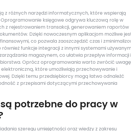
ą z różnych narzędzi informatycznych, które wspierają
ą. Oprogramowanie księgowe odgrywa kluczową rolę w
ch z rejestrowaniem transakcji, generowaniem raportów
okumentów. Dzięki nowoczesnym aplikacjom możliwe jes
 finansowymi, co pozwala zaoszczędzić czas i zminimaliz
 również funkcje integracji z innymi systemami używanym
y zarządzania magazynem, co ułatwia przepływ informacji 
iębiorstwa. Oprócz oprogramowania warto zwrócić uwagę
elektroniczną, które umożliwiają przechowywanie i
wej. Dzięki temu przedsiębiorcy mogą łatwo odnaleźć
godność z przepisami dotyczącymi przechowywania
 są potrzebne do pracy w
?
adania szeregu umiejętności oraz wiedzy z zakresu