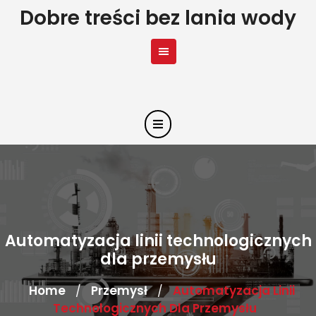
Skip
Dobre treści bez lania wody
to
content
Automatyzacja linii technologicznych
dla przemysłu
Home
Przemysł
Automatyzacja Linii
/
/
Technologicznych Dla Przemysłu