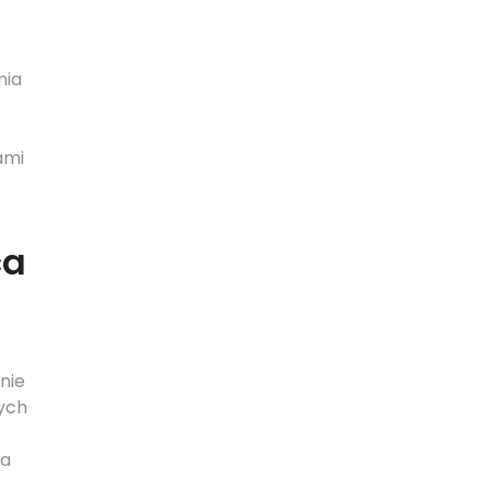
nia
ami
ca
nie
nych
ia