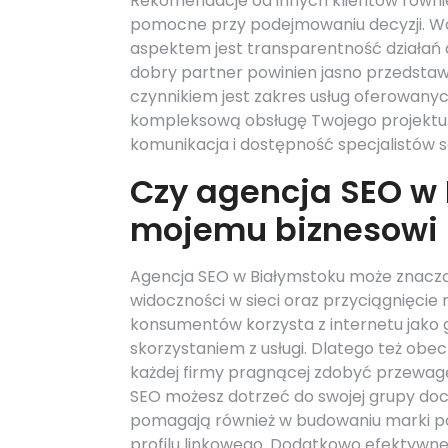
Rekomendacje od innych klientów równ
pomocne przy podejmowaniu decyzji. 
aspektem jest transparentność działań 
dobry partner powinien jasno przedsta
czynnikiem jest zakres usług oferowanyc
kompleksową obsługę Twojego projektu. 
komunikacja i dostępność specjalistów 
Czy agencja SEO w
mojemu biznesowi
Agencja SEO w Białymstoku może znaczą
widoczności w sieci oraz przyciągnięcie
konsumentów korzysta z internetu jako 
skorzystaniem z usługi. Dlatego też obe
każdej firmy pragnącej zdobyć przewagę
SEO możesz dotrzeć do swojej grupy doce
pomagają również w budowaniu marki po
profilu linkowego. Dodatkowo efektywn