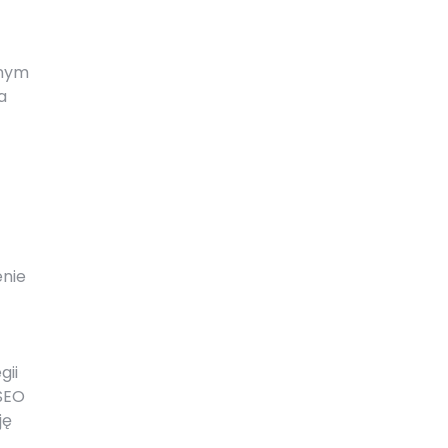
jnym
a
enie
gii
 SEO
ję