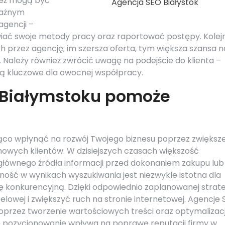
ież mogą być
Agencja SEO Białystok
Ważnym
agencji –
wiać swoje metody pracy oraz raportować postępy. Kole
h przez agencję; im szersza oferta, tym większa szansa n
Należy również zwrócić uwagę na podejście do klienta –
są kluczowe dla owocnej współpracy.
 Białymstoku pomoże
co wpłynąć na rozwój Twojego biznesu poprzez zwiększ
 nowych klientów. W dzisiejszych czasach większość
głównego źródła informacji przed dokonaniem zakupu lub
cność w wynikach wyszukiwania jest niezwykle istotna dla
 konkurencyjną. Dzięki odpowiednio zaplanowanej strate
lowej i zwiększyć ruch na stronie internetowej. Agencje
przez tworzenie wartościowych treści oraz optymalizac
e pozycjonowanie wpływa na poprawę reputacji firmy w