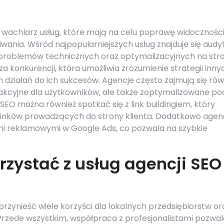
i wachlarz usług, które mają na celu poprawę widocznośc
ania. Wśród najpopularniejszych usług znajduje się audy
 problemów technicznych oraz optymalizacyjnych na stro
a konkurencji, która umożliwia zrozumienie strategii inny
 działań do ich sukcesów. Agencje często zajmują się rów
trakcyjne dla użytkowników, ale także zoptymalizowane po
O można również spotkać się z link buildingiem, który
linków prowadzących do strony klienta. Dodatkowo agen
 reklamowymi w Google Ads, co pozwala na szybkie
rzystać z usług agencji SEO
zynieść wiele korzyści dla lokalnych przedsiębiorstw or
Przede wszystkim, współpraca z profesjonalistami pozwal