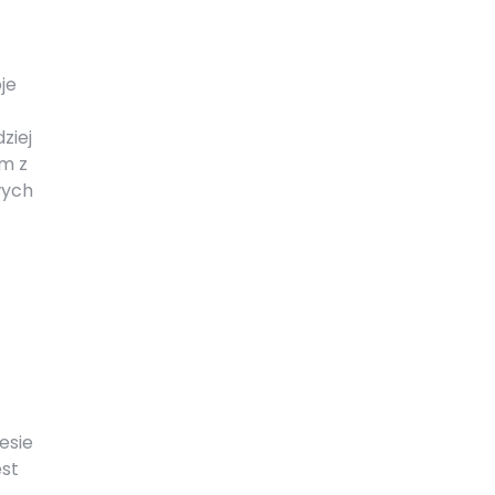
je
ziej
ym z
wych
esie
est