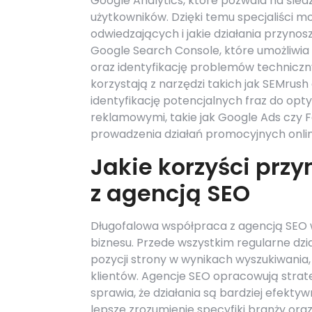
Google Analytics, które pozwala na śled
użytkowników. Dzięki temu specjaliści mo
odwiedzających i jakie działania przynos
Google Search Console, które umożliwia
oraz identyfikację problemów techniczn
korzystają z narzędzi takich jak SEMrush
identyfikację potencjalnych fraz do op
reklamowymi, takie jak Google Ads czy
prowadzenia działań promocyjnych onlin
Jakie korzyści prz
z agencją SEO
Długofalowa współpraca z agencją SEO w
biznesu. Przede wszystkim regularne dz
pozycji strony w wynikach wyszukiwania, 
klientów. Agencje SEO opracowują strat
sprawia, że działania są bardziej efekt
lepsze zrozumienie specyfiki branży ora