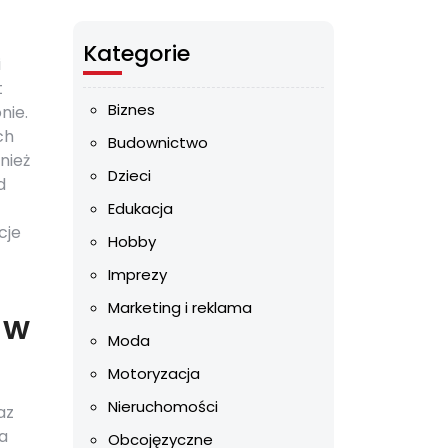
Kategorie
i
t
Biznes
nie.
ch
Budownictwo
nież
Dzieci
d
Edukacja
cje
Hobby
Imprezy
Marketing i reklama
 w
Moda
Motoryzacja
Nieruchomości
az
a
Obcojęzyczne