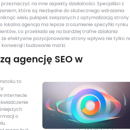
przeznaczyć na inne aspekty działalności. Specjaliści z
czeniem, które są niezbędne do skutecznego wdrażania
uniknąć wielu pułapek związanych z optymalizacją strony
 lokalna agencja ma lepsze zrozumienie specyfiki rynku
ientów, co przekłada się na bardziej trafne działania
 że efektywne pozycjonowanie strony wpływa nie tylko n
 konwersji i budowanie marki.
szą agencję SEO w
mstoku to
cy
 internecie.
oświadczenie
eśniejszych
rmacji o
łu.