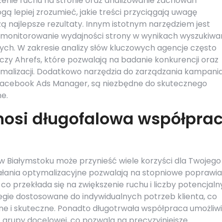
zenie ruchu na stronie oraz analizowanie zachowań
gą lepiej zrozumieć, jakie treści przyciągają uwagę
zą najlepsze rezultaty. Innym istotnym narzędziem jest
 monitorowanie wydajności strony w wynikach wyszukiwa
ych. W zakresie analizy słów kluczowych agencje często
 czy Ahrefs, które pozwalają na badanie konkurencji oraz
tymalizacji. Dodatkowo narzędzia do zarządzania kampani
 Facebook Ads Manager, są niezbędne do skutecznego
e.
ynosi długofalowa współpra
 Białymstoku może przynieść wiele korzyści dla Twojego
iałania optymalizacyjne pozwalają na stopniowe poprawia
co przekłada się na zwiększenie ruchu i liczby potencjal
egie dostosowane do indywidualnych potrzeb klienta, co
ywne i skuteczne. Ponadto długotrwała współpraca umożliw
z grupy docelowej, co pozwala na precyzyjniejsze