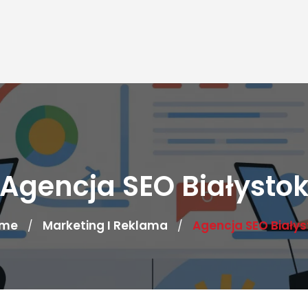
Agencja SEO Białysto
me
Marketing I Reklama
Agencja SEO Białys
/
/