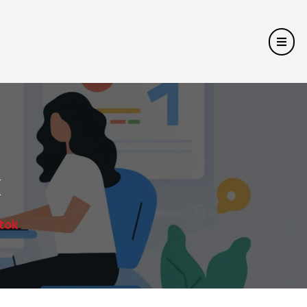
k
tok