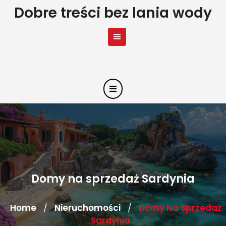
Skip
Dobre treści bez lania wody
to
content
Domy na sprzedaż Sardynia
Home
Nieruchomości
Domy Na Sprzedaż
/
/
Sardynia